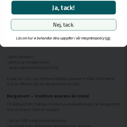
Ja, tack!
I modern snustillverkning används bergamott i form av:
Jag är över 18 år
• eterisk olja
Jag är inte över 18 år
Nej, tack.
• aromextrakt
Processen sker i små, noggrant kontrollerade mängder.
Läs om hur vi behandlar dina uppgifter i vår integritetspolicy
här
.
Bergamotten tillsätts inte för att dominera smaken, utan för
att:
• lyfta tobaken
• jämna ut smakprofilen
• skapa igenkänning över tid
Exakt hur och när aromen tillsätts varierar mellan tillverkare
och är ofta en del av deras unika recept.
Bergamott – tradition snarare än trend
Till skillnad från många moderna smaksättningar är bergamott
inte en trend. Den är snarare:
• ett arv från tidig snustillverkning
• en smak som definierat generationer av snus