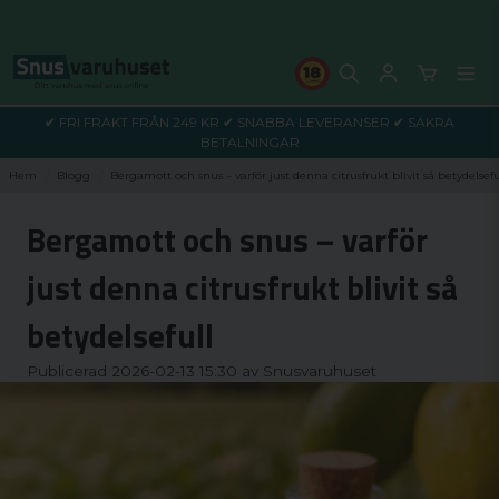
✔ FRI FRAKT FRÅN 249 KR ✔ SNABBA LEVERANSER ✔ SÄKRA
BETALNINGAR
Hem
Blogg
Bergamott och snus – varför just denna citrusfrukt blivit så betydelsefu
Bergamott och snus – varför
just denna citrusfrukt blivit så
betydelsefull
Publicerad 2026-02-13 15:30 av Snusvaruhuset