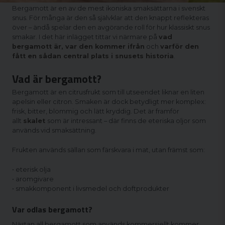
Bergamott är en av de mest ikoniska smaksättarna i svenskt
snus
. För många är den så självklar att den knappt reflekteras
över – ändå spelar den en avgörande roll för hur klassiskt snus
smakar. I det här inlägget tittar vi närmare på
vad
bergamott är, var den kommer ifrån
och
varför den
fått en sådan central plats i snusets historia
.
Vad är bergamott?
Bergamott är en citrusfrukt som till utseendet liknar en liten
apelsin eller citron. Smaken är dock betydligt mer komplex:
frisk, bitter, blommig och lätt kryddig. Det är framför
allt
skalet
som är intressant – där finns de eteriska oljor som
används vid smaksättning.
Frukten används sällan som färskvara i mat, utan främst som:
• eterisk olja
• aromgivare
• smakkomponent i livsmedel och doftprodukter
Var odlas bergamott?
Nästan all bergamott som används kommersiellt kommer