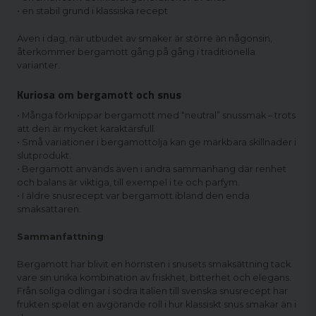
• en stabil grund i klassiska recept
Även i dag, när utbudet av smaker är större än någonsin,
återkommer bergamott gång på gång i traditionella
varianter.
Kuriosa om bergamott och snus
• Många förknippar bergamott med “neutral” snussmak – trots
att den är mycket karaktärsfull.
• Små variationer i bergamottolja kan ge märkbara skillnader i
slutprodukt.
• Bergamott används även i andra sammanhang där renhet
och balans är viktiga, till exempel i te och parfym.
• I äldre snusrecept var bergamott ibland den enda
smaksättaren.
Sammanfattning
Bergamott har blivit en hörnsten i snusets smaksättning tack
vare sin unika kombination av friskhet, bitterhet och elegans.
Från soliga odlingar i södra Italien till svenska snusrecept har
frukten spelat en avgörande roll i hur klassiskt snus smakar än i