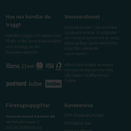
Hos oss handlar du
Snusvaruhuset
tryggt
Snusvaruhuset – din svenska
snusbutik online. Vi erbjuder
Handla tryggt och säkert och
ett varierat sortiment av snus,
få din order levererad snabbt
nikotinpåsar samt nikotinfritt
och smidigt av din
snus från välkända
favoritleverantör!
varumärken.
Alltid med snabb leverans
och personlig service från
vårt lager i Staffanstorp i
Skåne.
Företagsuppgifter
Kundservice
Om Snusvaruhuset
Snusvaruhuset Sweden AB
Verkstadsvägen 3
Kontakta oss
245 34 Staffanstorp