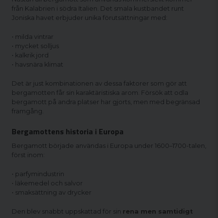
från Kalabrien i södra Italien. Det smala kustbandet runt
Joniska havet erbjuder unika förutsättningar med:
• milda vintrar
• mycket solljus
• kalkrik jord
• havsnära klimat
Det är just kombinationen av dessa faktorer som gör att
bergamotten får sin karaktäristiska arom. Försök att odla
bergamott på andra platser har gjorts, men med begränsad
framgång.
Bergamottens historia i Europa
Bergamott började användas i Europa under 1600–1700-talen,
först inom:
• parfymindustrin
• läkemedel och salvor
• smaksättning av drycker
Den blev snabbt uppskattad för sin
rena men samtidigt