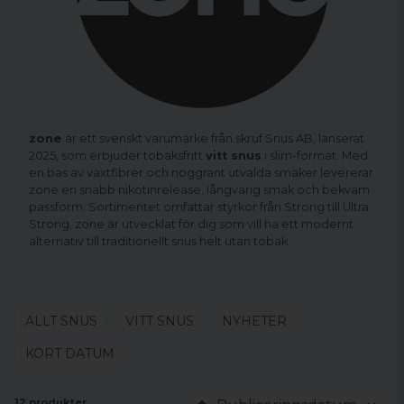
zone
är ett svenskt varumärke från
skruf Snus AB
, lanserat
2025, som erbjuder tobaksfritt
vitt snus
i slim-format. Med
en bas av växtfibrer och noggrant utvalda smaker levererar
zone en snabb nikotinrelease, långvarig smak och bekväm
passform. Sortimentet omfattar styrkor från Strong till Ultra
Strong. zone är utvecklat för dig som vill ha ett modernt
alternativ till traditionellt snus helt utan tobak.
ALLT SNUS
VITT SNUS
NYHETER
KORT DATUM
12 produkter