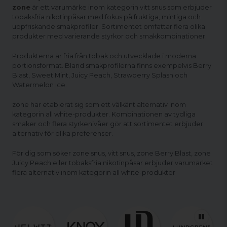
zone
är ett varumärke inom kategorin
vitt snus som erbjuder
tobaksfria nikotinpåsar
med fokus på fruktiga, mintiga och
uppfriskande smakprofiler. Sortimentet omfattar flera olika
produkter med varierande
styrkor
och smakkombinationer.
Produkterna är fria från tobak och utvecklade i moderna
portionsformat. Bland smakprofilerna finns exempelvis Berry
Blast, Sweet Mint, Juicy Peach, Strawberry Splash och
Watermelon Ice.
zone har etablerat sig som ett välkänt alternativ inom
kategorin all white-produkter. Kombinationen av tydliga
smaker och flera styrkenivåer gör att sortimentet erbjuder
alternativ för olika preferenser.
För dig som söker zone snus, vitt snus, zone Berry Blast, zone
Juicy Peach eller tobaksfria nikotinpåsar erbjuder varumärket
flera alternativ inom kategorin all white-produkter