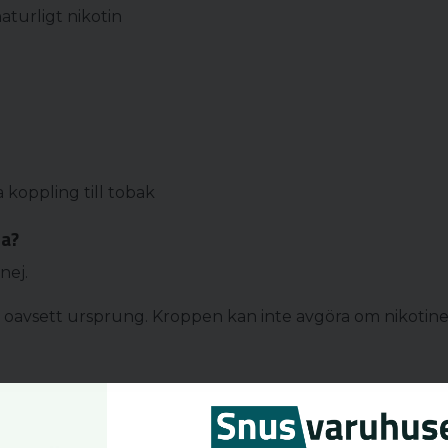
turligt nikotin
 koppling till tobak
da?
nej.
oavsett ursprung. Kroppen kan inte avgöra om nikotin