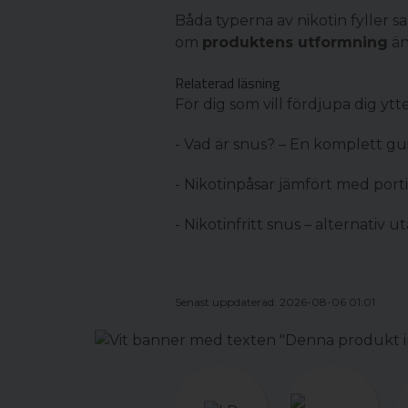
Båda typerna av nikotin fyller 
om
produktens utformning
än
Relaterad läsning
För dig som vill fördjupa dig ytt
-
Vad är snus? – En komplett gu
-
Nikotinpåsar jämfört med port
-
Nikotinfritt snus – alternativ u
Senast uppdaterad: 2026-08-06 01:01