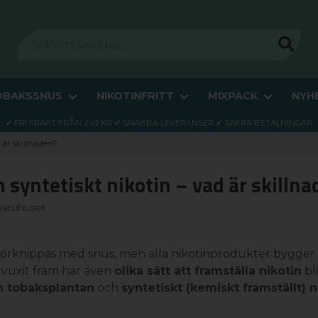
OBAKSSNUS
NIKOTINFRITT
MIXPACK
NYH
✔ FRI FRAKT FRÅN 249 KR ✔ SNABBA LEVERANSER ✔ SÄKRA BETALNINGAR
d är skillnaden?
h syntetiskt nikotin – vad är skilln
varuhuset
förknippas med snus, men alla nikotinprodukter bygger i
 vuxit fram har även
olika sätt att framställa nikotin
bli
ån tobaksplantan
och
syntetiskt (kemiskt framställt) n