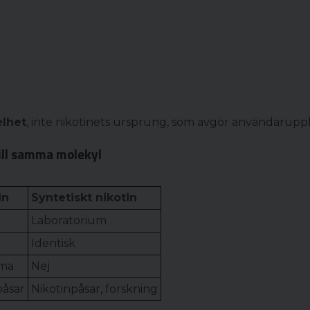
lhet
, inte nikotinets ursprung, som avgör användarupp
ill samma molekyl
in
Syntetiskt nikotin
Laboratorium
Identisk
mma
Nej
påsar
Nikotinpåsar, forskning