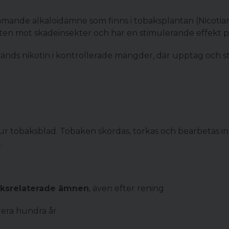
mmande alkaloidämne som finns i tobaksplantan (Nicoti
äxten mot skadeinsekter och har en stimulerande effekt 
änds nikotin i kontrollerade mängder, där upptag och s
t ur tobaksblad. Tobaken skördas, torkas och bearbetas i
.
aksrelaterade ämnen
, även efter rening
flera hundra år