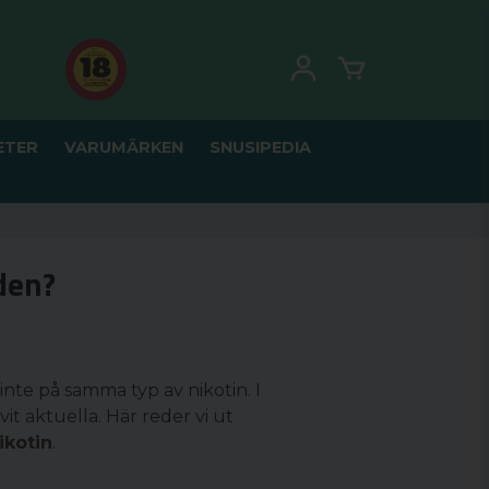
ETER
VARUMÄRKEN
SNUSIPEDIA
aden?
nte på samma typ av nikotin. I
vit aktuella. Här reder vi ut
ikotin
.