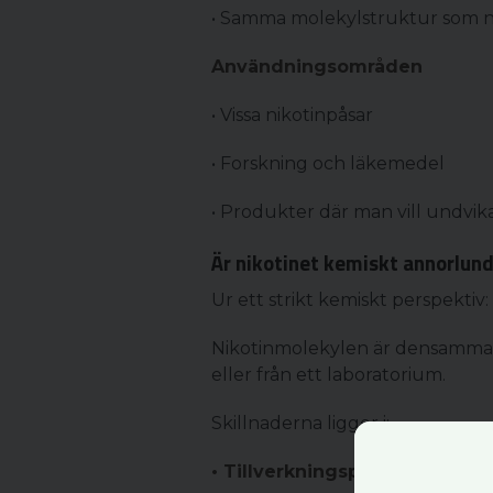
• Samma molekylstruktur som na
Användningsområden
• Vissa nikotinpåsar
• Forskning och läkemedel
• Produkter där man vill undvika
Är nikotinet kemiskt annorlun
Ur ett strikt kemiskt perspektiv: 
Nikotinmolekylen är densamma 
eller från ett laboratorium.
Skillnaderna ligger i:
• Tillverkningsprocessen