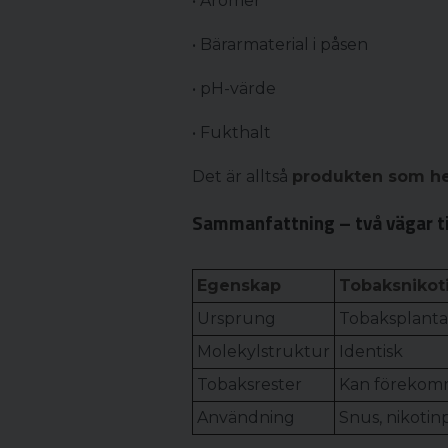
• Aromer
• Bärarmaterial i påsen
• pH-värde
• Fukthalt
Det är alltså
produkten som he
Sammanfattning – två vägar t
Egenskap
Tobaksnikot
Ursprung
Tobaksplanta
Molekylstruktur
Identisk
Tobaksrester
Kan föreko
Användning
Snus, nikotin