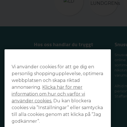
Hos oss handlar du tryggt
Snus
Handla tryggt och säkert och få din
Snusva
online.
order levererad snabbt och smidigt
sortim
Vi använder cookies för att ge dig en
av din favoritleverantör!
nikotin
personlig shoppingupplevelse, optimera
varum
webbplatsen och skapa riktad
Alltid
annonsering.
Klicka här för mer
personl
information om hur och varför vi
Staffan
använder cookies.
Du kan blockera
cookies via ”Inställningar” eller samtycka
till alla cookies genom att klicka på ”Jag
godkänner”.