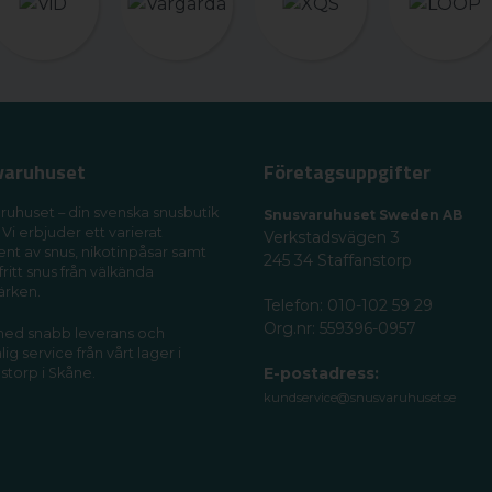
varuhuset
Företagsuppgifter
ruhuset – din svenska snusbutik
Snusvaruhuset Sweden AB
 Vi erbjuder ett varierat
Verkstadsvägen 3
ent av snus, nikotinpåsar samt
245 34 Staffanstorp
fritt snus från välkända
ärken.
Telefon: 010-102 59 29
Org.nr: 559396-0957
 med snabb leverans och
ig service från vårt lager i
E-postadress:
storp i Skåne.
kundservice@snusvaruhuset.se