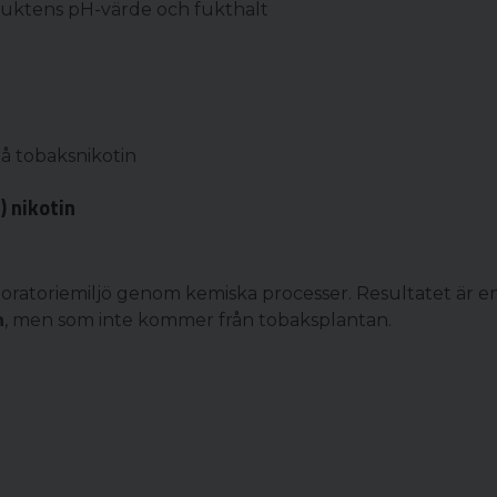
oduktens pH-värde och fukthalt
å tobaksnikotin
) nikotin
laboratoriemiljö genom kemiska processer. Resultatet är 
n
, men som inte kommer från tobaksplantan.