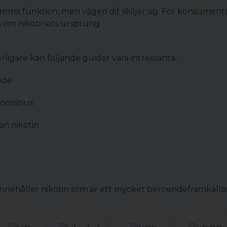
samma funktion, men vägen dit skiljer sig. För konsument
 om nikotinets ursprung.
erligare kan följande guider vara intressanta:
ide
ionssnus
tan nikotin