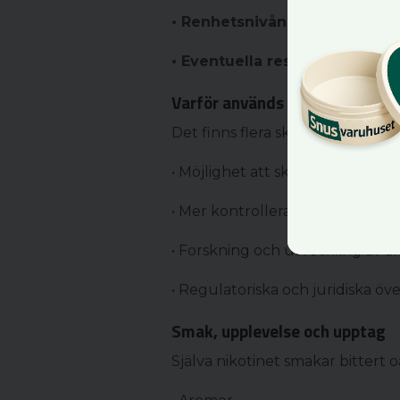
• Renhetsnivån
• Eventuella restämnen
Varför används syntetiskt niko
Det finns flera skäl till att syntet
• Möjlighet att skapa helt
tobaks
• Mer kontrollerad kemisk sam
• Forskning och utveckling av al
• Regulatoriska och juridiska öv
Smak, upplevelse och upptag
Själva nikotinet smakar bittert 