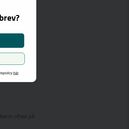
sbrev?
etspolicy
här
.
beror oftast på: