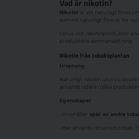
Vad är nikotin?
Nikotin
är ett naturligt föreko
som ett naturligt försvar för v
I snus och nikotinprodukter anv
produktens sammansättning.
Nikotin från tobaksplantan
Ursprung
Naturligt nikotin utvinns direk
används vidare i olika produkter
Egenskaper
• Innehåller
spår av andra tob
• Har använts i snus och tobak i 