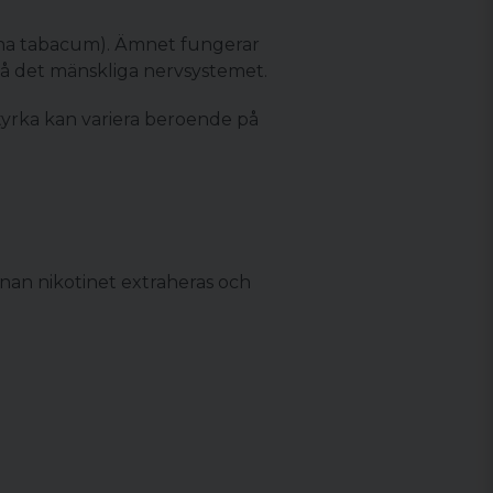
ana tabacum). Ämnet fungerar
på det mänskliga nervsystemet.
tyrka kan variera beroende på
nnan nikotinet extraheras och