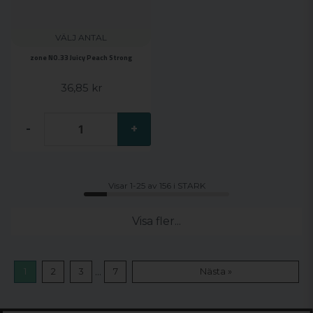
VÄLJ ANTAL
zone NO.33 Juicy Peach Strong
36,85 kr
-
+
Visar 1-25 av 156 i STARK
Visa fler...
...
1
2
3
7
Nästa »