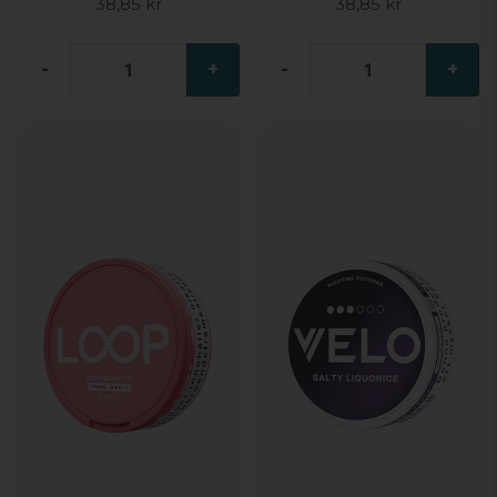
38,85 kr
38,85 kr
-
+
-
+