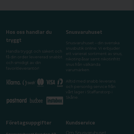
Hos oss handlar du
Snusvaruhuset
tryggt
Snusvaruhuset – din svenska
snusbutik online. Vi erbjuder
Handla tryggt och säkert och
ett varierat sortiment av snus,
få din order levererad snabbt
nikotinpåsar samt nikotinfritt
och smidigt av din
snus från välkända
favoritleverantör!
varumärken.
Alltid med snabb leverans
och personlig service från
vårt lager i Staffanstorp i
Skåne.
Företagsuppgifter
Kundservice
Om Snusvaruhuset