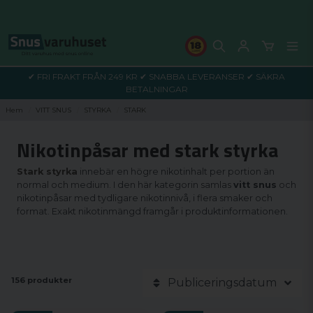
✔ FRI FRAKT FRÅN 249 KR ✔ SNABBA LEVERANSER ✔ SÄKRA
BETALNINGAR
Hem
VITT SNUS
STYRKA
STARK
Nikotinpåsar med stark styrka
Stark styrka
innebär en högre nikotinhalt per portion än
normal och medium. I den här kategorin samlas
vitt snus
och
nikotinpåsar med tydligare nikotinnivå, i flera smaker och
format. Exakt nikotinmängd framgår i produktinformationen.
156 produkter
Publiceringsdatum