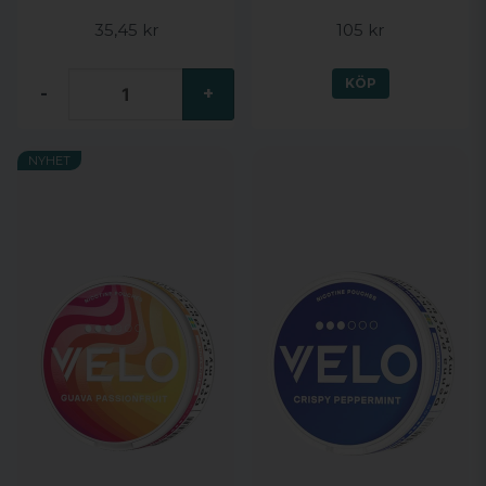
35,45 kr
105 kr
KÖP
-
+
NYHET