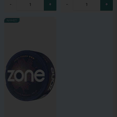
-
+
-
+
NYHET