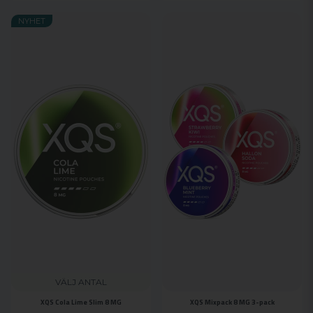
NYHET
VÄLJ ANTAL
XQS Cola Lime Slim 8 MG
XQS Mixpack 8 MG 3-pack