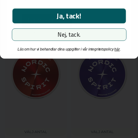
18 år eller äldre.
Ja, tack!
NYHET
NYHET
Jag är över 18 år
Jag är inte över 18 år
Nej, tack.
Läs om hur vi behandlar dina uppgifter i vår integritetspolicy
här
.
VÄLJ ANTAL
VÄLJ ANTAL