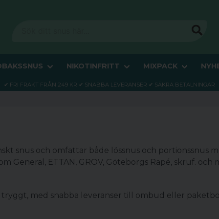
OBAKSSNUS
NIKOTINFRITT
MIXPACK
NYH
✔ FRI FRAKT FRÅN 249 KR ✔ SNABBA LEVERANSER ✔ SÄKRA BETALNINGAR
skt snus och omfattar både lössnus och portionssnus med
om General, ETTAN, GROV, Göteborgs Rapé, skruf. och m
tryggt, med snabba leveranser till ombud eller paketbo