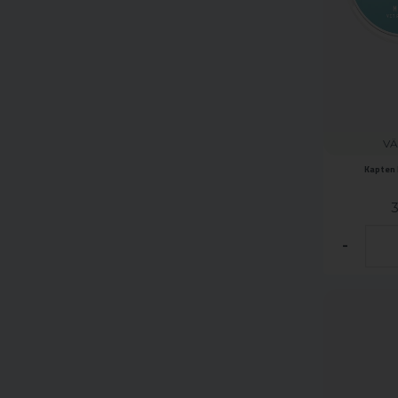
VÄ
Kapten 
3
-