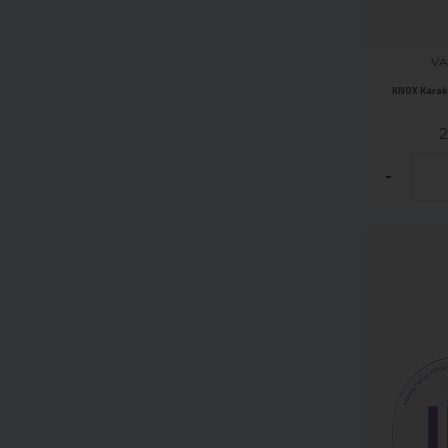
VÄ
KNOX Karakt
2
-