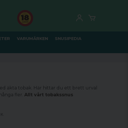
ETER
VARUMÄRKEN
SNUSIPEDIA
 äkta tobak. Här hittar du ett brett urval
ånga fler.
Allt vårt tobakssnus
x.