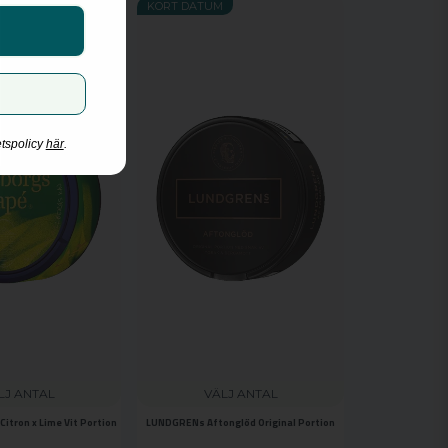
KORT DATUM
etspolicy
här
.
LJ ANTAL
VÄLJ ANTAL
itron x Lime Vit Portion
LUNDGRENs Aftonglöd Original Portion