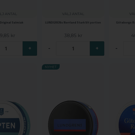
LJ ANTAL
VÄLJ ANTAL
VÄ
 Original Salmiak
LUNDGRENs Norrland Stark Vit portion
Göteborgs Ra
9,85 kr
38,85 kr
4
+
-
+
-
NYHET