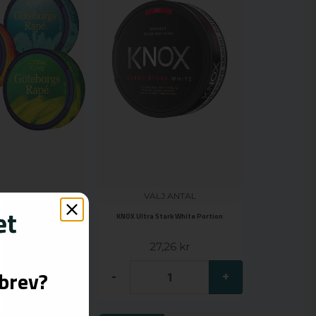
VÄLJ ANTAL
Göteborgs Rapé Vit Portion Mixpack 3-pack
KNOX Ultra Stark White Portion
99 kr
27,26 kr
KÖP
sbrev?
-
+