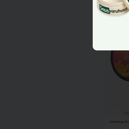
NYHET
VÄ
Göteborgs Rap