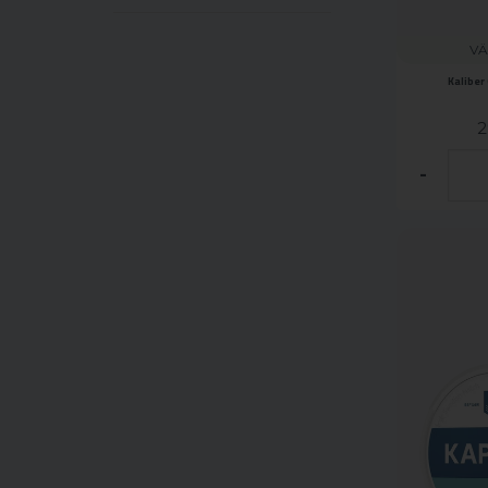
VÄ
Kaliber
2
-