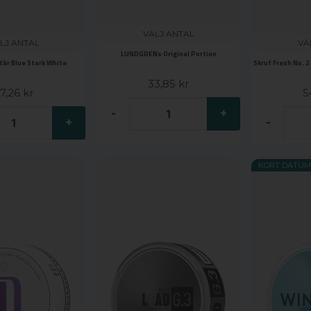
VÄLJ ANTAL
LJ ANTAL
VÄ
LUNDGRENs Original Portion
är Blue Stark White
Skruf Fresh No. 
33,85 kr
7,26 kr
5
-
+
+
-
KORT DATUM