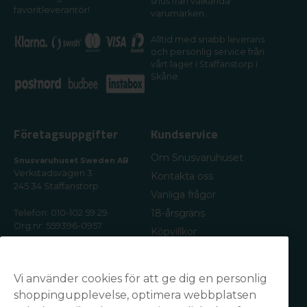
snus från välkända
favoritleverantör!
varumärken.
Alltid med snabb leverans
och personlig service från
vårt lager i Staffanstorp i
Skåne.
Företagsuppgifter
Kundservice
Om Snusvaruhuset
Snusvaruhuset Sweden AB
Verkstadsvägen 3
Kontakta oss
245 34 Staffanstorp
Vanliga frågor
18-årsgräns
Telefon: 010-102 59 29
Org.nr: 559396-0957
Köpvillkor
Frakt & leverans
E-postadress:
kundservice@snusvaruhuset.se
Returer / Ångra ditt köp
Vi använder cookies för att ge dig en personlig
Kundomdömen
shoppingupplevelse, optimera webbplatsen
Cookies