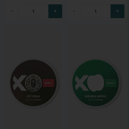
-
+
-
+