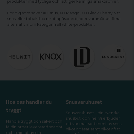
produkter med tydliga och lätt igenkännliga smakprofiler.
För dig som söker XO snus, XO Mango, XO Black Cherry, vitt
snus eller tobaksfria nikotinpåsar erbjuder varumärket flera
alternativ inom kategorin all white-produkter.
Hos oss handlar du
Snusvaruhuset
tryggt
Snusvaruhuset – din svenska
snusbutik online. Vi erbjuder
Handla tryggt och säkert och
ett varierat sortiment av snus,
få din order levererad snabbt
nikotinpåsar samt nikotinfritt
och smidigt av din