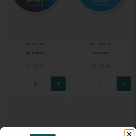
VÄLJ ANTAL
VÄLJ ANTAL
XO Ice Cool
XO Icy Citrus
25,75 kr
31,75 kr
-
+
-
+