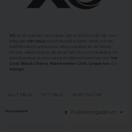
XO
är ett svenskt varumärke, ägt av BAS Nordic AB, som
erbjuder
vitt snus
med fokus på kvalitet, smak och en
kraftfull nikotinupplevelse. Alla produkter är i All White-
format, vilket innebär att de är helt vita och tobaksfria. XO
kännetecknas av innovativa smakkombinationer som
Ice
Cool
,
Black Cherry
,
Watermelon Chili
,
Grape Ice
och
Mango
.
ALLT SNUS
VITT SNUS
KORT DATUM
10 produkter
Publiceringsdatum