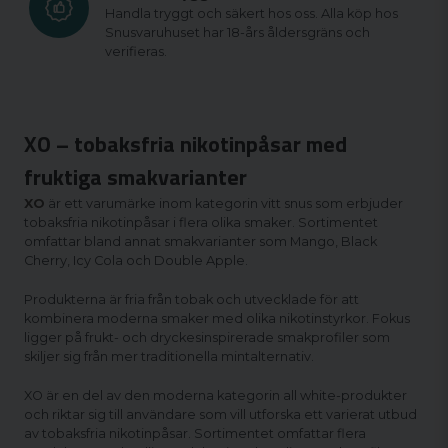
Handla tryggt och säkert hos oss. Alla köp hos
Snusvaruhuset har 18-års åldersgräns och
verifieras.
XO – tobaksfria nikotinpåsar med
fruktiga smakvarianter
XO
är ett varumärke inom kategorin
vitt snus
som erbjuder
tobaksfria nikotinpåsar i flera olika smaker. Sortimentet
omfattar bland annat smakvarianter som Mango, Black
Cherry, Icy Cola och Double Apple.
Produkterna är fria från tobak och utvecklade för att
kombinera moderna smaker med olika nikotinstyrkor. Fokus
ligger på frukt- och dryckesinspirerade smakprofiler som
skiljer sig från mer traditionella mintalternativ.
XO är en del av den moderna kategorin
all white-produkter
och riktar sig till användare som vill utforska ett varierat utbud
av tobaksfria nikotinpåsar. Sortimentet omfattar flera