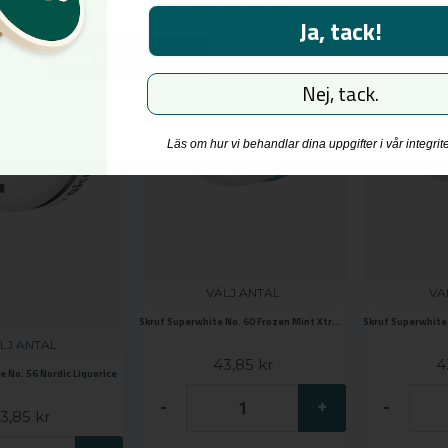
måste du vara 18 år eller äldre.
Ja, tack!
Jag är över 18 år
Nej, tack.
Jag är inte över 18 år
Läs om hur vi behandlar dina uppgifter i vår integrit
VÄLJ ANTAL
VÄ
Skruf Superwhite No. 60 Frozen Mint Xtra Strong
Skruf Superwhite 
LJ ANTAL
43,85 kr
4
 No. 56 Nordic Liquorice
-
+
-
3,85 kr