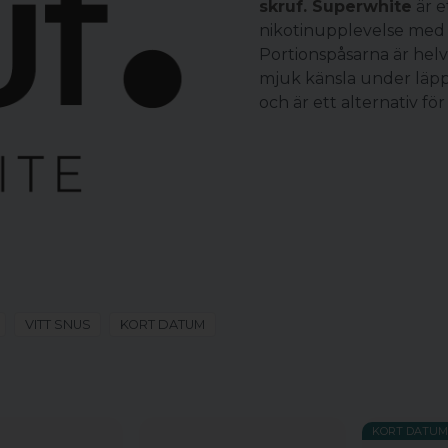
skruf. Superwhite
är e
nikotinupplevelse med 
Portionspåsarna är helvi
mjuk känsla under läppe
och är ett alternativ fö
VITT SNUS
KORT DATUM
KORT DATUM