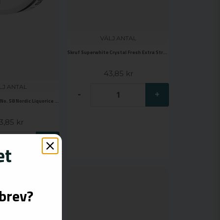
VÄLJ ANTAL
Skruf Superwhite Crystal Fresh Extra Strong
43,85 kr
LJ ANTAL
-
+
Skruf Superwhite No. 58 Nordic Liquorice Xtra Strong
3,85 kr
+
sbrev?