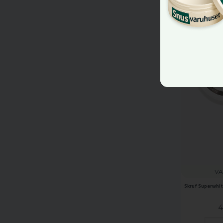
VÄ
Skruf Superwhite
4