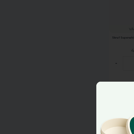
VÄ
Skruf Superwhi
4
-