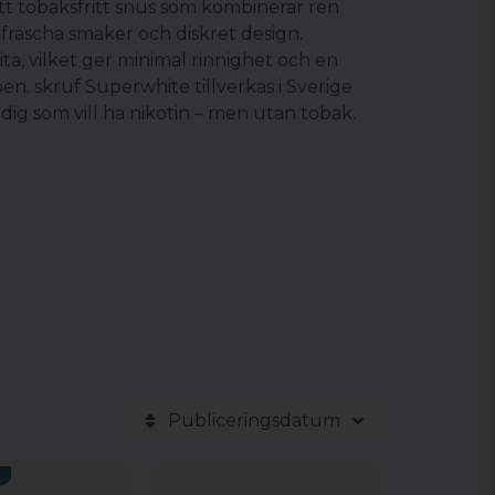
tt
tobaksfritt snus
som kombinerar ren
fräscha smaker och diskret design.
ta, vilket ger minimal rinnighet och en
n. skruf Superwhite tillverkas i Sverige
r dig som vill ha nikotin – men utan tobak.
Publiceringsdatum