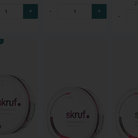
2
+
-
+
-
M