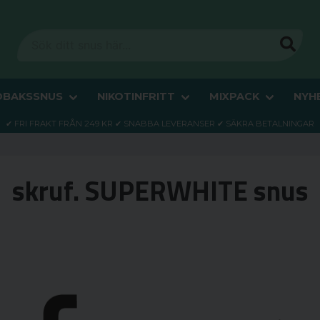
OBAKSSNUS
NIKOTINFRITT
MIXPACK
NYH
✔ FRI FRAKT FRÅN 249 KR ✔ SNABBA LEVERANSER ✔ SÄKRA BETALNINGAR
skruf. SUPERWHITE snus