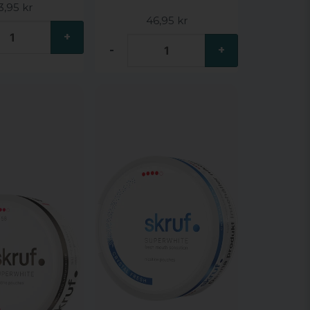
3,95 kr
46,95 kr
+
-
+