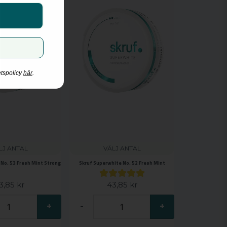
etspolicy
här
.
LJ ANTAL
VÄLJ ANTAL
No. 53 Fresh Mint Strong
Skruf Superwhite No. 52 Fresh Mint
3,85 kr
43,85 kr
+
-
+