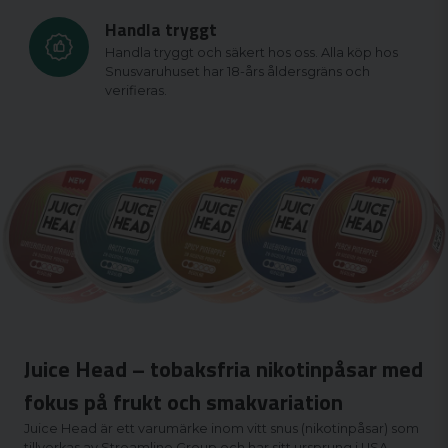
Handla tryggt
Handla tryggt och säkert hos oss. Alla köp hos
Snusvaruhuset har 18-års åldersgräns och
verifieras.
Juice Head – tobaksfria nikotinpåsar med
fokus på frukt och smakvariation
Juice Head är ett varumärke inom
vitt snus
(nikotinpåsar) som
tillverkas av Streamline Group och har sitt ursprung i USA.