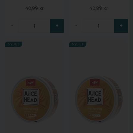
40,99 kr
40,99 kr
-
+
-
+
NYHET
NYHET