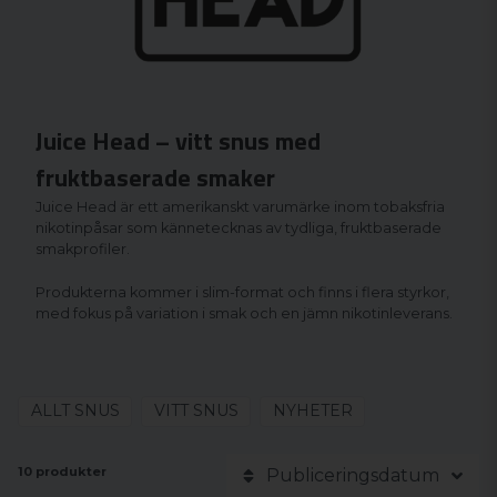
Juice Head – vitt snus med
fruktbaserade smaker
Juice Head är ett amerikanskt varumärke inom tobaksfria
nikotinpåsar som kännetecknas av tydliga, fruktbaserade
smakprofiler.
Produkterna kommer i slim-format och finns i flera styrkor,
med fokus på variation i smak och en jämn nikotinleverans.
ALLT SNUS
VITT SNUS
NYHETER
10 produkter
Publiceringsdatum