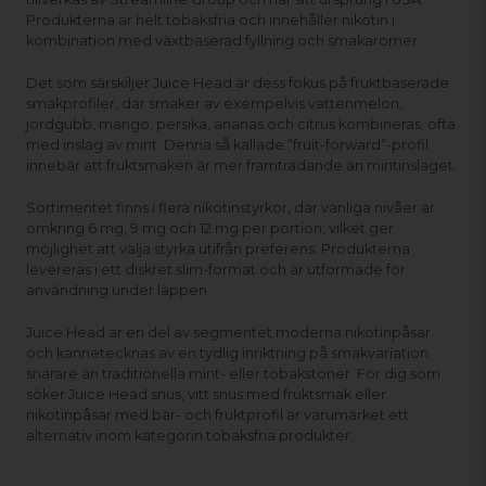
Produkterna är helt tobaksfria och innehåller nikotin i
kombination med växtbaserad fyllning och smakaromer.
Det som särskiljer Juice Head är dess fokus på fruktbaserade
smakprofiler, där smaker av exempelvis vattenmelon,
jordgubb, mango, persika, ananas och citrus kombineras, ofta
med inslag av mint. Denna så kallade “fruit-forward”-profil
innebär att fruktsmaken är mer framträdande än mintinslaget.
Sortimentet finns i flera nikotinstyrkor, där vanliga nivåer är
omkring 6 mg, 9 mg och 12 mg per portion, vilket ger
möjlighet att välja styrka utifrån preferens. Produkterna
levereras i ett diskret slim-format och är utformade för
användning under läppen.
Juice Head är en del av segmentet moderna nikotinpåsar
och kännetecknas av en tydlig inriktning på smakvariation
snarare än traditionella mint- eller tobakstoner. För dig som
söker Juice Head snus, vitt snus med fruktsmak eller
nikotinpåsar med bär- och fruktprofil är varumärket ett
alternativ inom kategorin tobaksfria produkter.