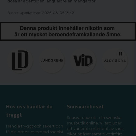
dosa är egentligen långt äldre än många tror.
Senast uppdaterad: 2026-08-06 13:42
Hos oss handlar du
Snusvaruhuset
tryggt
Snusvaruhuset – din svenska
snusbutik online. Vi erbjuder
Handla tryggt och säkert och
ett varierat sortiment av snus,
få din order levererad snabbt
nikotinpåsar samt nikotinfritt