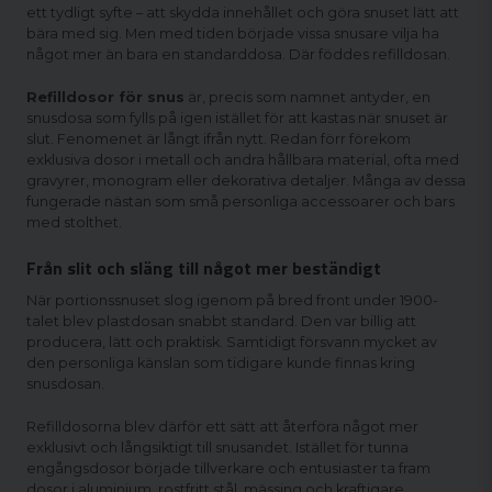
ett tydligt syfte – att skydda innehållet och göra snuset lätt att
bära med sig. Men med tiden började vissa snusare vilja ha
något mer än bara en standarddosa. Där föddes refilldosan.
Refilldosor för snus
är, precis som namnet antyder, en
snusdosa som fylls på igen istället för att kastas när snuset är
slut. Fenomenet är långt ifrån nytt. Redan förr förekom
exklusiva dosor i metall och andra hållbara material, ofta med
gravyrer, monogram eller dekorativa detaljer. Många av dessa
fungerade nästan som små personliga accessoarer och bars
med stolthet.
Från slit och släng till något mer beständigt
När
portionssnuset
slog igenom på bred front under 1900-
talet blev plastdosan snabbt standard. Den var billig att
producera, lätt och praktisk. Samtidigt försvann mycket av
den personliga känslan som tidigare kunde finnas kring
snusdosan.
Refilldosorna blev därför ett sätt att återföra något mer
exklusivt och långsiktigt till snusandet. Istället för tunna
engångsdosor började tillverkare och entusiaster ta fram
dosor i aluminium, rostfritt stål, mässing och kraftigare