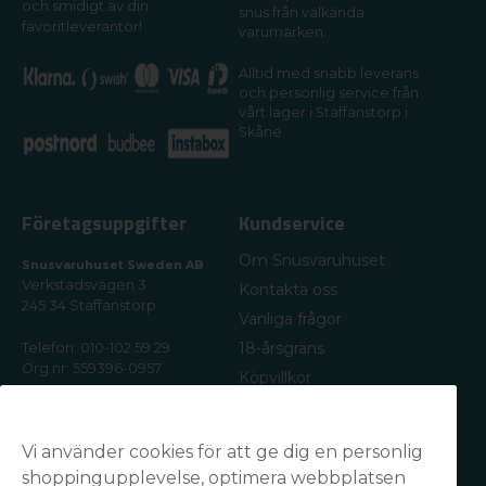
och smidigt av din
snus från välkända
favoritleverantör!
varumärken.
Alltid med snabb leverans
och personlig service från
vårt lager i Staffanstorp i
Skåne.
Företagsuppgifter
Kundservice
Om Snusvaruhuset
Snusvaruhuset Sweden AB
Verkstadsvägen 3
Kontakta oss
245 34 Staffanstorp
Vanliga frågor
18-årsgräns
Telefon: 010-102 59 29
Org.nr: 559396-0957
Köpvillkor
Frakt & leverans
E-postadress:
kundservice@snusvaruhuset.se
Returer / Ångra ditt köp
Vi använder cookies för att ge dig en personlig
Kundomdömen
shoppingupplevelse, optimera webbplatsen