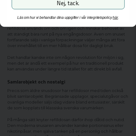
Jag är inte över 18 år
Nej, tack.
den personliga stilen snarare än bara en behållare för snus.
Miljöaspekten bakom refilldosor
Läs om hur vi behandlar dina uppgifter i vår integritetspolicy
här
.
En annan aspekt som blivit allt mer aktuell är miljön. En
refilldosa används om och om igen och minskar behovet av
att ständigt bära runt på nya engångsdosor. Även om snuset
fortfarande säljs i vanliga förpackningar väljer många att föra
över innehållet till en mer hållbar dosa för dagligt bruk.
Det handlar kanske inte om någon revolution för miljön i sig,
men det är ändå ett exempel på hur en traditionell produkt
kan användas under längre tid istället för att direkt bli avfall.
Samlarobjekt och nostalgi
Precis som äldre snusdosor har refilldosor med tiden också
blivit samlarobjekt. Begränsade upplagor, specialutgåvor och
ovanliga modeller säljs idag vidare bland entusiaster, särskilt
de som kopplats till klassiska svenska varumärken.
På många sätt knyter refilldosan därför ihop dåtid och nutid.
Den moderna snusaren använder kanske portionssnus eller
nikotinpåsar
, men själva tanken på en personlig och hållbar