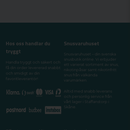
Hos oss handlar du
Snusvaruhuset
tryggt
Snusvaruhuset – din svenska
snusbutik online. Vi erbjuder
Handla tryggt och säkert och
ett varierat sortiment av snus,
få din order levererad snabbt
nikotinpåsar samt nikotinfritt
och smidigt av din
snus från välkända
favoritleverantör!
varumärken.
Alltid med snabb leverans
och personlig service från
vårt lager i Staffanstorp i
Skåne.