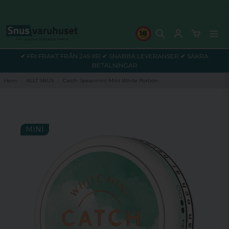
✔ FRI FRAKT FRÅN 249 KR ✔ SNABBA LEVERANSER ✔ SÄKRA
BETALNINGAR
Hem
ALLT SNUS
Catch Spearmint Mini White Portion
MINI