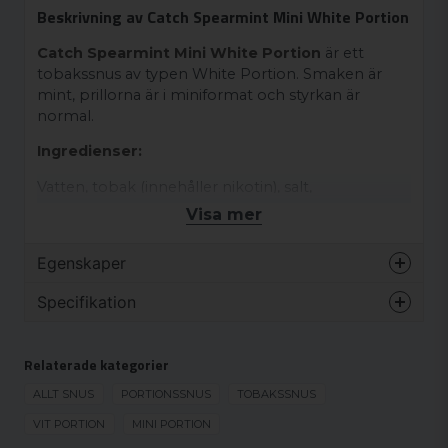
Beskrivning av Catch Spearmint Mini White Portion
Catch Spearmint Mini White Portion
är ett
tobakssnus av typen White Portion. Smaken är
mint, prillorna är i miniformat och styrkan är
normal.
Ingredienser:
Vatten, tobak (innehåller nikotin), salt,
fuktighetsbevarande medel (E1520),
Visa mer
surhetsreglerande medel (E500, E504), aromer,
sötningsmedel (E950).
Egenskaper
Varumärke
Catch
Specifikation
Smak
Mint
MINI
Format
Mini
Relaterade kategorier
MINI
Styrka
Normal
ALLT SNUS
PORTIONSSNUS
TOBAKSSNUS
Produkttyp
White portion
VIT PORTION
MINI PORTION
Nikotinhalt
8,5 mg/g