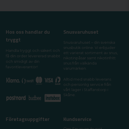
Hos oss handlar du
Snusvaruhuset
tryggt
Snusvaruhuset – din svenska
snusbutik online. Vi erbjuder
Handla tryggt och säkert och
ett varierat sortiment av snus,
få din order levererad snabbt
nikotinpåsar samt nikotinfritt
och smidigt av din
snus från välkända
favoritleverantör!
varumärken.
Alltid med snabb leverans
och personlig service från
vårt lager i Staffanstorp i
Skåne.
Företagsuppgifter
Kundservice