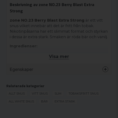
Beskrivning av zone NO.23 Berry Blast Extra
Strong
zone NO.23 Berry Blast Extra Strong
är ett vitt
snus vilket innebär att det är fritt från tobak.
Nikotinpåsarna har ett slimmat format och styrkan
i dessa är extra stark. Smaken är röda bär och vanilj.
Ingredienser:
Växtfiber, vatten, fuktighetsbevarande medel
Visa mer
(E422), aromer, smakförstärkare (koksalt), nikotin,
salmiak, surhetsreglerande medel (E500),
Egenskaper
sötningsmedel (E950).
Varumärke
Zone
Relaterade kategorier
Smak
Bär
Format
ALLT SNUS
VITT SNUS
SLIM
Slim
TOBAKSFRITT SNUS
Styrka
ALL WHITE SNUS
BÄR
EXTRA STARK
Extra stark
Produkttyp
Vitt snus
Nikotinhalt
14.2 mg/g