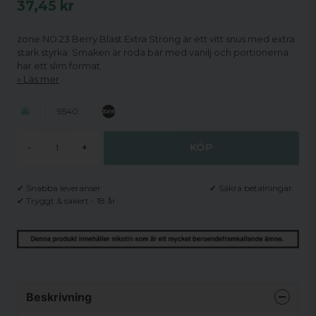
37,45 kr
zone NO.23 Berry Blast Extra Strong är ett vitt snus med extra
stark styrka. Smaken är röda bär med vanilj och portionerna
har ett slim format.
Läs mer
9540
KÖP
-
+
✔ Snabba leveranser
✔ Säkra betalningar
✔ Tryggt & säkert - 18 år
Beskrivning