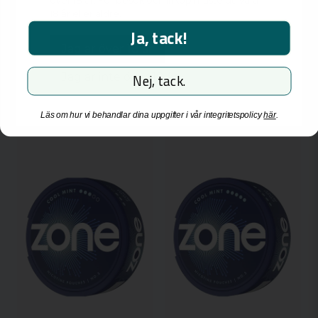
över 18 år. För besök och inköp måste du vara
18 år eller äldre.
35,85 kr
34,45 kr
Ja, tack!
Jag är över 18 år
-
+
-
+
Jag är inte över 18 år
Nej, tack.
Läs om hur vi behandlar dina uppgifter i vår integritetspolicy
här
.