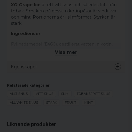
XO Grape Ice
är ett vitt snus och således fritt från
tobak. Smaken på dessa nikotinpåsar är vindruva
och mint. Portionerna är i slimformat. Styrkan är
stark.
Ingredienser
:
Fyllnadsmedel (E460), destillerat vatten, nikotin,
aromer, salt, propylenglykol (E1520),
Visa mer
surhetsreglerande medel (E500), sötningsmedel
(E955).
Egenskaper
Varumärke
XO
Relaterade kategorier
Smak
Vindruva
Format
ALLT SNUS
VITT SNUS
SLIM
TOBAKSFRITT SNUS
Slim
Styrka
ALL WHITE SNUS
STARK
FRUKT
Stark
MINT
Produkttyp
Vitt snus
Nikotinhalt
16 mg/g
Liknande produkter
Nikotinhalt/portion
8.8 mg/portion