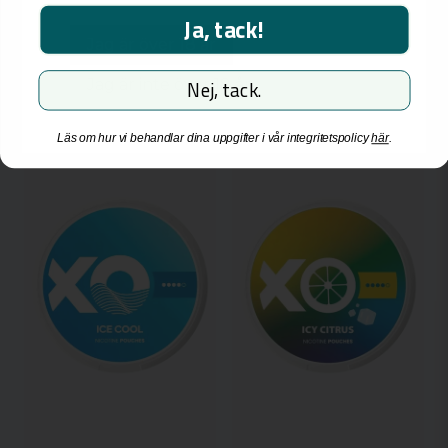
Ja, tack!
Jag är över 18 år
Bevaka
Bevaka
Jag är inte över 18 år
Nej, tack.
KORT DATUM
Läs om hur vi behandlar dina uppgifter i vår integritetspolicy
här
.