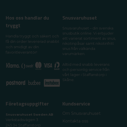
Hos oss handlar du
Snusvaruhuset
tryggt
Snusvaruhuset – din svenska
snusbutik online. Vi erbjuder
Handla tryggt och säkert och
ett varierat sortiment av snus,
få din order levererad snabbt
nikotinpåsar samt nikotinfritt
och smidigt av din
snus från välkända
favoritleverantör!
varumärken.
Alltid med snabb leverans
och personlig service från
vårt lager i Staffanstorp i
Skåne.
Företagsuppgifter
Kundservice
Om Snusvaruhuset
Snusvaruhuset Sweden AB
Verkstadsvägen 3
Kontakta oss
245 34 Staffanstorp