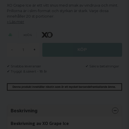
XO Grape Ice är ett vitt snus med smak av vindruva och mint.
Prillorna är i slim-format och styrkan är stark. Varje dosa
innehåller 20 st portioner.
Läs mer
xo04
KÖP
-
+
✔ Snabba leveranser
✔ Säkra betalningar
✔ Tryggt & säkert - 18 år
Beskrivning
Beskrivning av XO Grape Ice