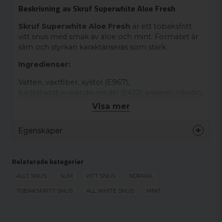
Beskrivning av Skruf Superwhite Aloe Fresh
Skruf Superwhite Aloe Fresh
är ett tobaksfritt
vitt snus med smak av aloe och mint. Formatet är
slim och styrkan karaktäriseras som stark.
Ingredienser:
Vatten, växtfiber, xylitol (E967),
fuktighetsbevarande medel (E422), aromer, nikotin,
surhetsreglerande medel (E500).
Visa mer
Egenskaper
Varumärke
Skruf
Relaterade kategorier
Smak
Mint
Format
ALLT SNUS
SLIM
VITT SNUS
Slim
NORMAL
Styrka
TOBAKSFRITT SNUS
ALL WHITE SNUS
Stark
MINT
Produkttyp
Vitt snus
Nikotinhalt
10 mg/g