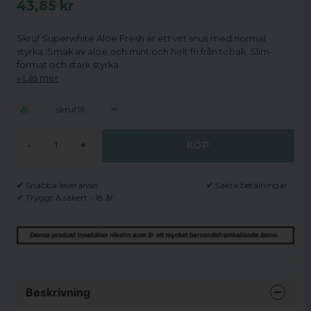
43,85 kr
Skruf Superwhite Aloe Fresh är ett vitt snus med normal
styrka. Smak av aloe och mint och helt fri från tobak. Slim-
format och stark styrka.
Läs mer
skruf16
KÖP
-
+
✔ Snabba leveranser
✔ Säkra betalningar
✔ Tryggt & säkert - 18 år
Beskrivning