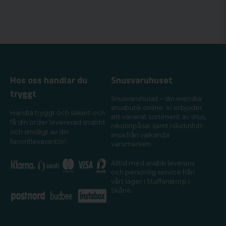
Hos oss handlar du
Snusvaruhuset
tryggt
Snusvaruhuset – din svenska
snusbutik online. Vi erbjuder
Handla tryggt och säkert och
ett varierat sortiment av snus,
få din order levererad snabbt
nikotinpåsar samt nikotinfritt
och smidigt av din
snus från välkända
favoritleverantör!
varumärken.
Alltid med snabb leverans
och personlig service från
vårt lager i Staffanstorp i
Skåne.