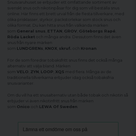
Snusvaruhuset.se erbjuder ett omfattande sortiment av
svenskt snus och nikotinpåsar för dig som vill beställa snus
online. Här finns ett brett urval från de flesta tillverkare, med
olika prisklasser, styrkor, packstorlekar som stock snus och
olika format. Du kan hitta snus från välkända märken
som
General snus
,
ETTAN
,
GROV
,
Göteborgs Rapé
,
Röda Lacket
och många andra. Dessutom finns det även
snus från nyare märken
som
LUNDGRENs
,
KNOX
,
skruf.
och
Kronan
.
För de som föredrar tobaksfritt snus finns det också många
alternativ att välja bland. Märken
som
VELO
,
ZYN
,
LOOP
,
XQS
med flera. Många av de
traditionella tillverkarna erbjuder idag också tobaksfria
snusvarianter.
Om du vill ha ett snusalternativ utan både tobak och nikotin så
erbjuder vi även nikotinfritt snus från märken
som
Onico
och
LEWA Of Sweden
.