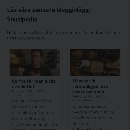
Läs våra senaste blogginlägg i
Snusipedia
Nedan kan du läsa och lära dig mer om sådant du inte kände
till från snusets värld.
10 saker du
Varför får man hicka
förmodligen inte
av nikotin?
visste om snus
Publicerad 04 Aug 06:30 av
Snusvaruhuset
Publicerad 29 Jul 06:00 av
Har du någon gång
Snusvaruhuset
Snus har använts i
lagt in en snusprilla
Sverige i flera hundra
eller nikotinpåse och
år och är en självklar
kort därefter börjat
del av vår
hicka? Du är långt ifrån
kulturhistoria. Men
ensam. Fenomenet är