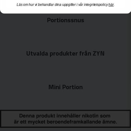
Läs om hur vi behandlar dina uppgifter i vår integritetspolicy
här
.
Portionssnus
Utvalda produkter från ZYN
Mini Portion