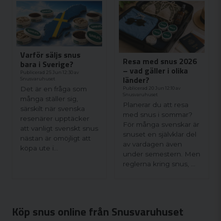
Varför säljs snus
Resa med snus 2026
bara i Sverige?
– vad gäller i olika
Publicerad 25 Jun 12:30 av
länder?
Snusvaruhuset
Det är en fråga som
Publicerad 20 Jun 12:10 av
Snusvaruhuset
många ställer sig,
Planerar du att resa
särskilt när svenska
med snus i sommar?
resenärer upptäcker
För många svenskar är
att vanligt svenskt snus
snuset en självklar del
nästan är omöjligt att
av vardagen även
köpa ute i...
under semestern. Men
reglerna kring snus, ...
Köp snus online från Snusvaruhuset