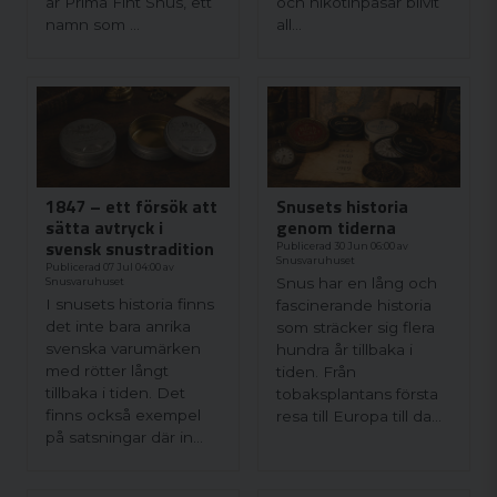
är Prima Fint Snus, ett
och nikotinpåsar blivit
namn som ...
all...
1847 – ett försök att
Snusets historia
sätta avtryck i
genom tiderna
svensk snustradition
Publicerad 30 Jun 06:00 av
Snusvaruhuset
Publicerad 07 Jul 04:00 av
Snus har en lång och
Snusvaruhuset
I snusets historia finns
fascinerande historia
det inte bara anrika
som sträcker sig flera
svenska varumärken
hundra år tillbaka i
med rötter långt
tiden. Från
tillbaka i tiden. Det
tobaksplantans första
finns också exempel
resa till Europa till da...
på satsningar där in...