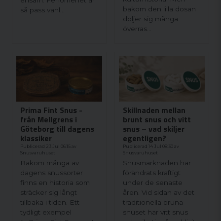
bakom den lilla dosan
så pass vanl...
döljer sig många
överras...
Prima Fint Snus -
Skillnaden mellan
från Mellgrens i
brunt snus och vitt
Göteborg till dagens
snus – vad skiljer
klassiker
egentligen?
Publicerad 23 Jul 06:15 av
Publicerad 14 Jul 08:30 av
Snusvaruhuset
Snusvaruhuset
Bakom många av
Snusmarknaden har
dagens snussorter
förändrats kraftigt
finns en historia som
under de senaste
sträcker sig långt
åren. Vid sidan av det
tillbaka i tiden. Ett
traditionella bruna
tydligt exempel
snuset har vitt snus