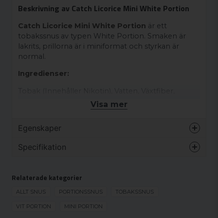
Beskrivning av Catch Licorice Mini White Portion
Catch Licorice Mini White Portion
är ett
tobakssnus av typen White Portion. Smaken är
lakrits, prillorna är i miniformat och styrkan är
normal.
Ingredienser:
Tobak (Innehåller Nikotin), Vatten, Växtfiber,
Fuktighetsbevarande Medel (E 1520), Salt,
Visa mer
Surhetsreglerande Medel (E 500), Aromer
Egenskaper
Varumärke
Catch
Specifikation
Smak
Lakrits
MINI
Format
Mini
Relaterade kategorier
MINI
Styrka
Normal
ALLT SNUS
PORTIONSSNUS
TOBAKSSNUS
Produkttyp
White portion
VIT PORTION
MINI PORTION
Nikotinhalt
8,5 mg/g