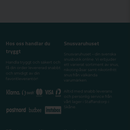
Hos oss handlar du
Snusvaruhuset
tryggt
Snusvaruhuset – din svenska
snusbutik online. Vi erbjuder
Handla tryggt och säkert och
ett varierat sortiment av snus,
få din order levererad snabbt
nikotinpåsar samt nikotinfritt
och smidigt av din
snus från välkända
favoritleverantör!
varumärken.
Alltid med snabb leverans
och personlig service från
vårt lager i Staffanstorp i
Skåne.