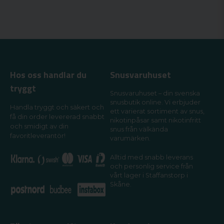
Hos oss handlar du
Snusvaruhuset
tryggt
Snusvaruhuset – din svenska
snusbutik online. Vi erbjuder
Handla tryggt och säkert och
ett varierat sortiment av snus,
få din order levererad snabbt
nikotinpåsar samt nikotinfritt
och smidigt av din
snus från välkända
favoritleverantör!
varumärken.
Alltid med snabb leverans
och personlig service från
vårt lager i Staffanstorp i
Skåne.