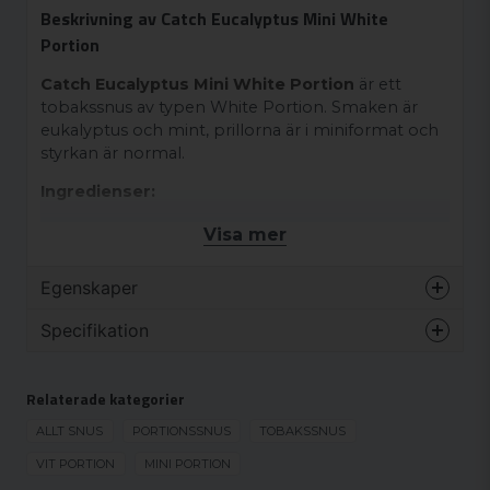
Beskrivning av Catch Eucalyptus Mini White
Portion
Catch Eucalyptus Mini White Portion
är ett
tobakssnus av typen White Portion. Smaken är
eukalyptus och mint, prillorna är i miniformat och
styrkan är normal.
Ingredienser:
Tobak (Innehåller nikotin), vatten, växtfiber,
Visa mer
fuktighetsbevarande medel (E 1520), salt,
surhetsreglerande medel (E 500), aromer.
Egenskaper
Varumärke
Catch
Specifikation
Smak
Mint
MINI
Format
Mini
Relaterade kategorier
MINI
Styrka
Normal
ALLT SNUS
PORTIONSSNUS
TOBAKSSNUS
Produkttyp
White portion
VIT PORTION
MINI PORTION
Nikotinhalt
8,5 mg/g