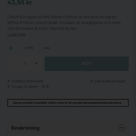
43,95 kr
Catch Eucalyptus Mini White Portion är ett snus av typen
White Portion med tobak. Smaken är eukalyptus och mint
och formatet är mini. Normal styrka.
Läs mer
4798
KÖP
-
+
✔ Snabba leveranser
✔ Säkra betalningar
✔ Tryggt & säkert - 18 år
Beskrivning