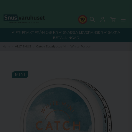
✔ FRI FRAKT FRÅN 249 KR ✔ SNABBA LEVERANSER ✔ SÄKRA
BETALNINGAR
Hem
ALLT SNUS
Catch Eucalyptus Mini White Portion
MINI