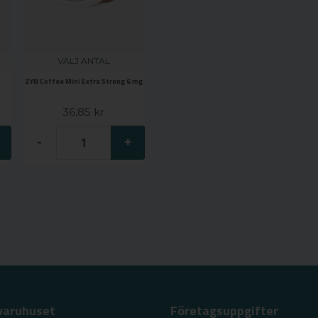
VÄLJ ANTAL
ZYN Coffee Mini Extra Strong 6 mg
36,85 kr
-
+
varuhuset
Företagsuppgifter