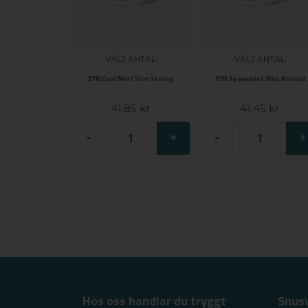
VÄLJ ANTAL
VÄLJ ANTAL
ZYN Cool Mint Slim Strong
ZYN Spearmint Slim Normal
41,85 kr
41,45 kr
-
+
-
+
Hos oss handlar du tryggt
Snus