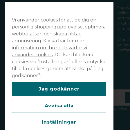
Handla tryggt och säkert och få din
Snusva
online.
order levererad snabbt och smidigt
sortim
Vi använder cookies för att ge dig en
av din favoritleverantör!
nikotin
personlig shoppingupplevelse, optimera
varum
webbplatsen och skapa riktad
Alltid
annonsering.
Klicka här för mer
personl
information om hur och varför vi
Staffan
använder cookies.
Du kan blockera
cookies via ”Inställningar” eller samtycka
till alla cookies genom att klicka på ”Jag
godkänner”.
Prenumerera på vårt nyhetsbrev
Jag godkänner
email
Mejladress
Avvisa alla
Håll dig uppdaterad och ta del av våra nyheter.
Läs vår integritetspolicy
här
.
Inställningar