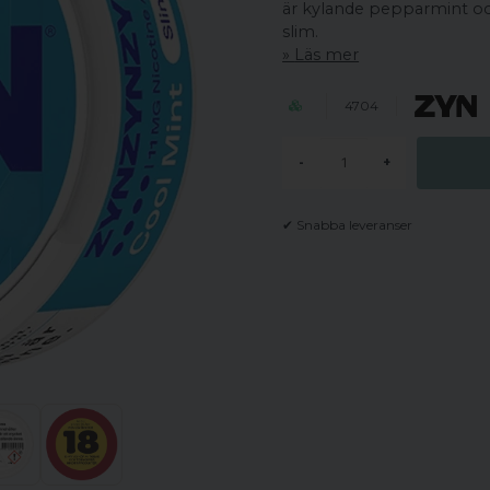
är kylande pepparmint och
slim.
Läs mer
4704
-
+
✔ Snabba leveranser