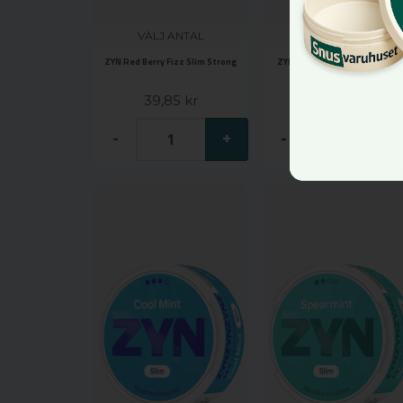
VÄLJ ANTAL
VÄLJ ANTAL
ZYN Red Berry Fizz Slim Strong
ZYN Gentle Mint Slim Normal
39,85 kr
41,85 kr
-
+
-
+