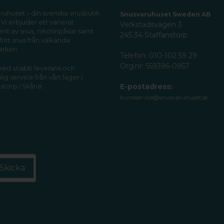
ruhuset – din svenska snusbutik
Snusvaruhuset Sweden AB
 Vi erbjuder ett varierat
Verkstadsvägen 3
ent av snus, nikotinpåsar samt
245 34 Staffanstorp
fritt snus från välkända
ärken.
Telefon: 010-102 59 29
Org.nr: 559396-0957
 med snabb leverans och
ig service från vårt lager i
E-postadress:
storp i Skåne.
kundservice@snusvaruhuset.se
Skicka