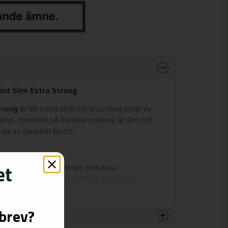
int Slim Extra Strong
trong
är ett tobaksfritt vitt snus med smak av
ol. Formatet på fuktade prillorna är slim och
erkas av Swedish Match.
r, glycerol, regenererad cellulosa,
mer, nikotin, natriumkarbonat, vinsyra,
orid, acesulfam K.
Visa mer
sbrev?