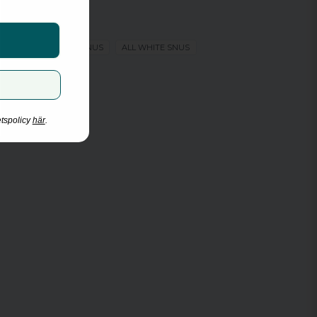
ZYN
Mint
M
TOBAKSFRITT SNUS
Slim
ALL WHITE SNUS
Extra stark
Vitt snus
16.15 mg/g
etspolicy
här
.
11 mg/portion
ng
21
14.3 g
0.68 g
8.5
40%
ZYN Nicotine Pouches
Swedish Match
2027-01-31