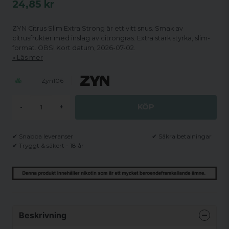
24,85 kr
ZYN Citrus Slim Extra Strong är ett vitt snus. Smak av
citrusfrukter med inslag av citrongräs. Extra stark styrka, slim-
format. OBS! Kort datum, 2026-07-02.
Läs mer
Zyn106
KÖP
-
+
✔ Snabba leveranser
✔ Säkra betalningar
✔ Tryggt & säkert - 18 år
Beskrivning