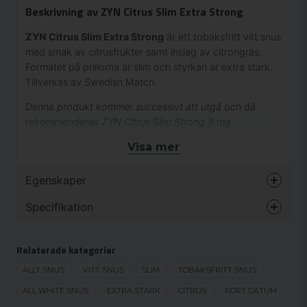
Beskrivning av ZYN Citrus Slim Extra Strong
ZYN Citrus Slim Extra Strong
är ett tobaksfritt vitt snus
med smak av citrusfrukter samt inslag av citrongräs.
Formatet på prillorna är slim och styrkan är extra stark.
Tillverkas av Swedish Match.
Denna produkt kommer successivt att utgå och då
rekommenderas
ZYN Citrus Slim Strong 9 mg
.
Visa mer
Ingredienser:
Vatten, Fyllnadsmedel (E 460),
Egenskaper
Fuktighetsbevarande Medel (E 422), Salt,
Surhetsreglerande Medel (E 334, E 500, E 509),
Varumärke
ZYN
Specifikation
Nikotin, Aromer, Sötningsmedel (E 950).
Smak
Citrus
KORT DATUM
Format
Slim
Relaterade kategorier
KORT DATUM
Styrka
Extra stark
ALLT SNUS
VITT SNUS
SLIM
TOBAKSFRITT SNUS
UTGÅENDE
Produkttyp
Vitt snus
ALL WHITE SNUS
EXTRA STARK
CITRUS
KORT DATUM
Nikotinhalt
16.15 mg/g