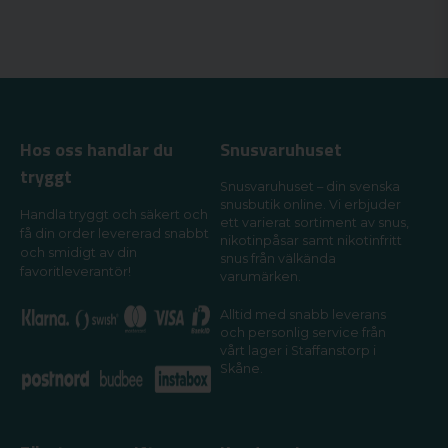
Hos oss handlar du
Snusvaruhuset
tryggt
Snusvaruhuset – din svenska
snusbutik online. Vi erbjuder
Handla tryggt och säkert och
ett varierat sortiment av snus,
få din order levererad snabbt
nikotinpåsar samt nikotinfritt
och smidigt av din
snus från välkända
favoritleverantör!
varumärken.
Alltid med snabb leverans
och personlig service från
vårt lager i Staffanstorp i
Skåne.