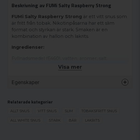
Beskrivning av FUMi Salty Raspberry Strong
FUMi Salty Raspberry Strong
är ett vitt snus som
är fritt från tobak. Nikotinpåsarna har ett slim
format och styrkan är stark. Smaken är en
kombination av hallon och lakrits.
Ingredienser:
Fyllnadsmedel (E460), vatten, aromer, salt,
surhetsreglerande medel (E330, E500),
Visa mer
fuktighetsbevarande medel (E1520),
stabiliseringsmedel (E1201), nikotin, sötningsmedel
Egenskaper
(E950, E955).
Varumärke
Fumi
Relaterade kategorier
Smak
Bär
Format
ALLT SNUS
VITT SNUS
SLIM
Slim
TOBAKSFRITT SNUS
Styrka
ALL WHITE SNUS
STARK
BÄR
Stark
LAKRITS
Produkttyp
Vitt snus
Nikotinhalt
11.4 mg/g