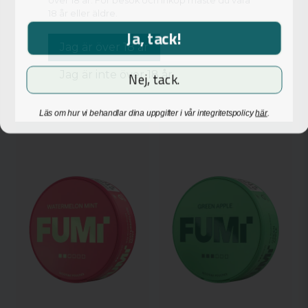
över 18 år. För besök och inköp måste du vara
18 år eller äldre.
36,85 kr
36,85 kr
Ja, tack!
Jag är över 18 år
Bevaka
-
+
Jag är inte över 18 år
Nej, tack.
NYHET
Läs om hur vi behandlar dina uppgifter i vår integritetspolicy
här
.