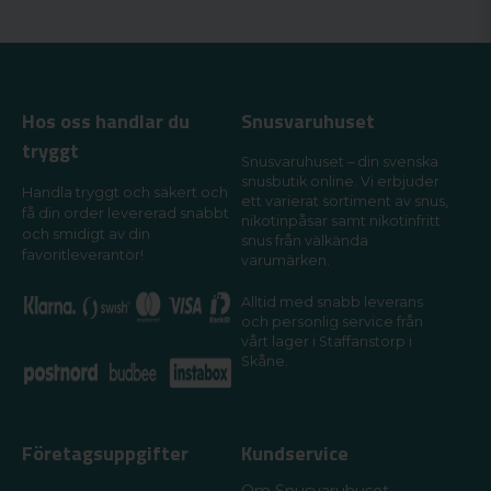
Hos oss handlar du
Snusvaruhuset
tryggt
Snusvaruhuset – din svenska
snusbutik online. Vi erbjuder
Handla tryggt och säkert och
ett varierat sortiment av snus,
få din order levererad snabbt
nikotinpåsar samt nikotinfritt
och smidigt av din
snus från välkända
favoritleverantör!
varumärken.
Alltid med snabb leverans
och personlig service från
vårt lager i Staffanstorp i
Skåne.
Företagsuppgifter
Kundservice