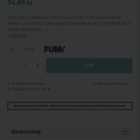
34,85 kr
FUMi Salty Raspberry Strong är ett vitt snus med smak av
hallon och lakrits. Stark styrka, formatet är slim. Det finns 20 st
prillor varje dosa.
Läs mer
9014
KÖP
-
+
✔ Snabba leveranser
✔ Säkra betalningar
✔ Tryggt & säkert - 18 år
Beskrivning