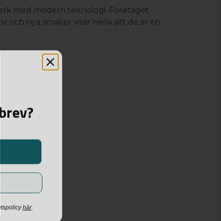
verk med modern teknologi. Företaget
iv och nya smaker visar Helix att de är en
sbrev?
etspolicy
här
.