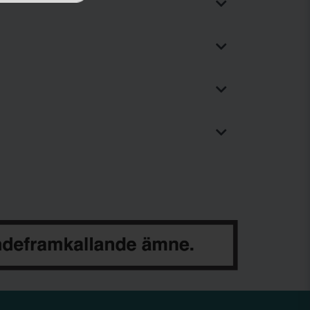
duceras detta i Ödeshög av
The
. De äger bland annat varumärket