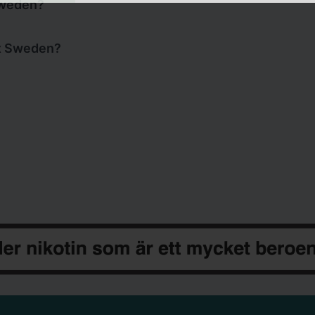
 Sweden?
er varumärkena
on!
,
on! PLUS
samt
FUMi
.
ix Sweden?
B i Helsingborg. När det gäller varumärket
FUMi
så pro
om är ett av världens största tobaksbolag baserat i USA
sitt säte i Helsingborg men bas i Stockholm.