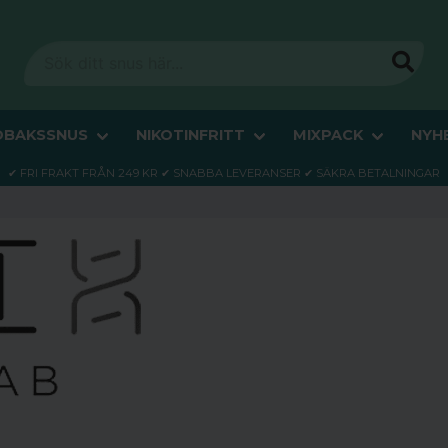
OBAKSSNUS
NIKOTINFRITT
MIXPACK
NYH
✔ FRI FRAKT FRÅN 249 KR ✔ SNABBA LEVERANSER ✔ SÄKRA BETALNINGAR