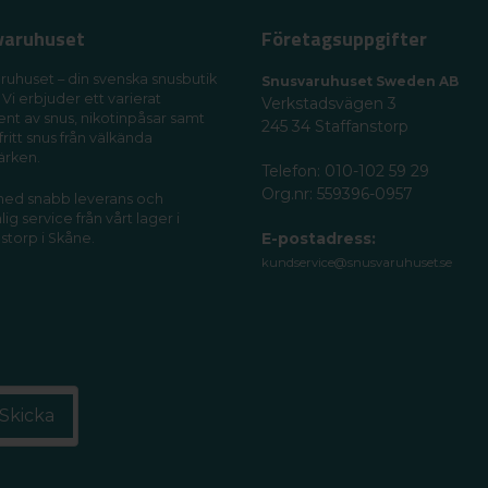
varuhuset
Företagsuppgifter
ruhuset – din svenska snusbutik
Snusvaruhuset Sweden AB
 Vi erbjuder ett varierat
Verkstadsvägen 3
ent av snus, nikotinpåsar samt
245 34 Staffanstorp
fritt snus från välkända
ärken.
Telefon: 010-102 59 29
Org.nr: 559396-0957
 med snabb leverans och
ig service från vårt lager i
E-postadress:
storp i Skåne.
kundservice@snusvaruhuset.se
Skicka