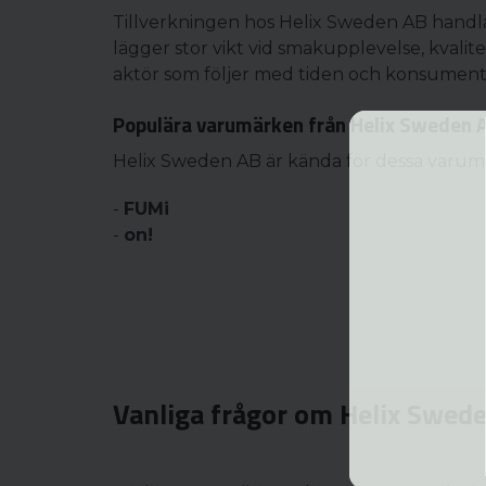
Tillverkningen hos Helix Sweden AB handl
lägger stor vikt vid smakupplevelse, kvalit
aktör som följer med tiden och konsument
Populära varumärken från Helix Sweden 
Helix Sweden AB är kända för dessa varum
-
FUMi
-
on!
Vanliga frågor om Helix Swed