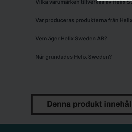
Vilka varumärken tillverkas av Helix
Helix Sweden tillverkar vitt snus und
Var produceras produkterna från Hel
Varumärket
on!
produceras av RÅÅ S A
Vem äger Helix Sweden AB?
SnusBrothers
.
Helix Sweden AB ägs av
Altria Group
s
När grundades Helix Sweden?
Marlboro.
Helix Sweden
grundades 2019 och har 