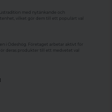
snustradition med nytänkande och
het, vilket gör dem till ett populärt val
en i Ödeshög. Företaget arbetar aktivt för
ör deras produkter till ett medvetet val
B