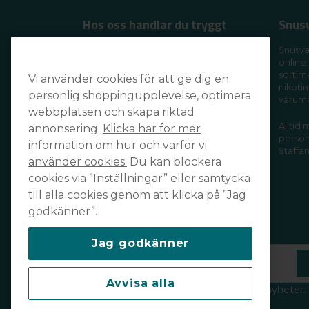
Hos oss handlar du tryggt
Snus
Handla tryggt och säkert och få din
Snusva
online.
order levererad snabbt och smidigt
sortim
Vi använder cookies för att ge dig en
av din favoritleverantör!
nikotin
personlig shoppingupplevelse, optimera
varum
webbplatsen och skapa riktad
Alltid
annonsering.
Klicka här för mer
personl
information om hur och varför vi
Staffan
använder cookies.
Du kan blockera
cookies via ”Inställningar” eller samtycka
till alla cookies genom att klicka på ”Jag
godkänner”.
Prenumerera på vårt nyhetsbrev
Jag godkänner
email
Mejladress
Avvisa alla
Håll dig uppdaterad och ta del av våra nyheter.
Läs vår integritetspolicy
här
.