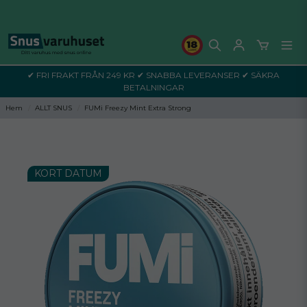
✔ FRI FRAKT FRÅN 249 KR ✔ SNABBA LEVERANSER ✔ SÄKRA
BETALNINGAR
Hem
ALLT SNUS
FUMi Freezy Mint Extra Strong
KORT DATUM