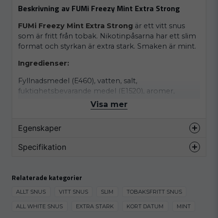
Beskrivning av FUMi Freezy Mint Extra Strong
FUMi Freezy Mint Extra Strong
är ett vitt snus
som är fritt från tobak. Nikotinpåsarna har ett slim
format och styrkan är extra stark. Smaken är mint.
Ingredienser:
Fyllnadsmedel (E460), vatten, salt,
fuktighetsbevarande medel (E1520), aromer,
surhetsreglerande medel (E330, E500), nikotin,
Visa mer
stabiliseringsmedel (E1201), sötningsmedel (E955).
Egenskaper
Varumärke
Fumi
Specifikation
Smak
Mint
KORT DATUM
Format
Slim
Relaterade kategorier
KORT DATUM
Styrka
Extra stark
ALLT SNUS
VITT SNUS
SLIM
TOBAKSFRITT SNUS
Produkttyp
Vitt snus
ALL WHITE SNUS
EXTRA STARK
KORT DATUM
MINT
Nikotinhalt
15.7 mg/g