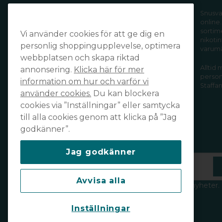
Handla tryggt och säkert och få din
Snusva
online.
order levererad snabbt och smidigt
sortim
Vi använder cookies för att ge dig en
av din favoritleverantör!
nikotin
personlig shoppingupplevelse, optimera
varum
webbplatsen och skapa riktad
Alltid
annonsering.
Klicka här för mer
personl
information om hur och varför vi
Staffan
använder cookies.
Du kan blockera
cookies via ”Inställningar” eller samtycka
till alla cookies genom att klicka på ”Jag
godkänner”.
Prenumerera på vårt nyhetsbrev
Jag godkänner
email
Mejladress
Avvisa alla
Håll dig uppdaterad och ta del av våra nyheter.
Läs vår integritetspolicy
här
.
Inställningar