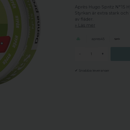
Après Hugo Spritz N°15 Hyp
Styrkan är extra stark och
av fläder.
Läs mer
apres45
-
+
✔ Snabba leveranser