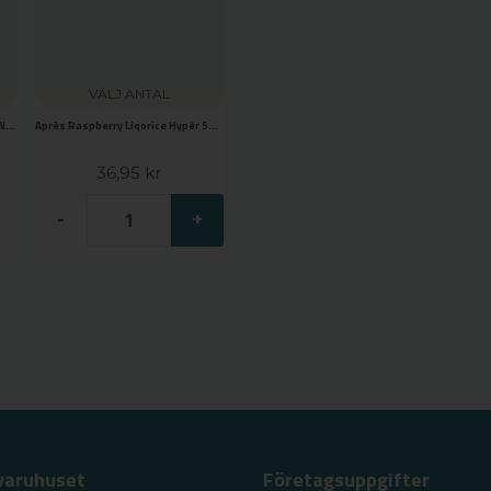
VÄLJ ANTAL
Après Mochaccino Hypèr Strong N°13
Après Raspberry Liqorice Hypèr Strong N°8
36,95 kr
-
+
varuhuset
Företagsuppgifter