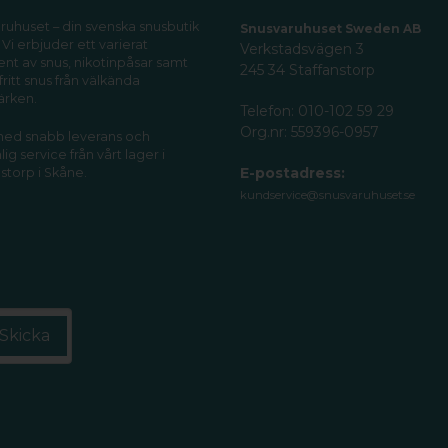
ruhuset – din svenska snusbutik
Snusvaruhuset Sweden AB
 Vi erbjuder ett varierat
Verkstadsvägen 3
ent av snus, nikotinpåsar samt
245 34 Staffanstorp
fritt snus från välkända
ärken.
Telefon: 010-102 59 29
Org.nr: 559396-0957
 med snabb leverans och
ig service från vårt lager i
E-postadress:
storp i Skåne.
kundservice@snusvaruhuset.se
Skicka