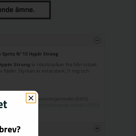
o Spritz N°15 Hypèr Strong
Hypèr Strong
är nikotinpåsar fria från tobak.
 fläder. Styrkan är extra stark, 11 mg och
en, växtfiber, förtjockningsmedel (E401),
l (E415), salt, surhetsreglerande medel (E501),
950).
Visa mer
sbrev?