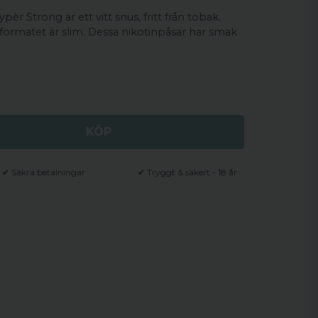
èr Strong är ett vitt snus, fritt från tobak.
 formatet är slim. Dessa nikotinpåsar har smak
KÖP
✔ Säkra betalningar
✔ Tryggt & säkert - 18 år