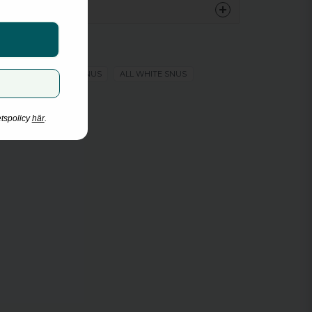
Après
Fläder
Slim
Extra stark
M
TOBAKSFRITT SNUS
ALL WHITE SNUS
Vitt snus
IOL/KAKTUS/FLÄDER
20 mg/g
etspolicy
här
.
11 mg/portion
ng
20
11 g
0.55 g
Après Nicotine Pouches
Après Nicotine AB
2027-05-14