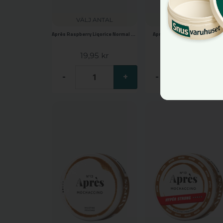
VÄLJ ANTAL
VÄLJ ANTAL
Après Raspberry Liqorice Normal Mini N°8
Après Raspberry Liqorice N°
19,95 kr
33,85 kr
-
+
-
+