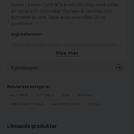
Après Lemon Curd N°3 är ett vitt snus med smak
av citrus och citronskal. Styrkan är normal och
formatet är slim. Varje dosa innehåller 20 st
portioner.
Ingredienser:
Cellulosa (E460), vatten, salt, förtjockningsmedel
(E401), fuktighetsbevarande medel (E1520),
Visa mer
surhetsreglerande medel (E501), sötningsmedel
(E950), aromer, nikotin, förtjockningsmedel
Egenskaper
(E1200).
Varumärke
Après
Relaterade kategorier
Smak
Citrus
Format
ALLT SNUS
VITT SNUS
SLIM
Slim
NORMAL
Styrka
TOBAKSFRITT SNUS
ALL WHITE SNUS
Normal
CITRUS
Produkttyp
Vitt snus
Nikotinhalt
8 mg/g
Liknande produkter
Nikotinhalt/portion
4.4 mg/portion