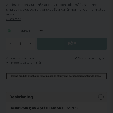
Après Lemon Curd N°3 är ett vitt och tobaksfritt snus med
smak av citrus och citronskal. Styrkan är normal och formatet
är slim.
Läs mer
apres6
KÖP
-
+
✔ Snabba leveranser
✔ Säkra betalningar
✔ Tryggt & säkert - 18 år
Beskrivning
Beskrivning av Après Lemon Curd N°3