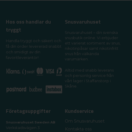
Hos oss handlar du
Snusvaruhuset
tryggt
Snusvaruhuset – din svenska
snusbutik online. Vi erbjuder
Handla tryggt och säkert och
ett varierat sortiment av snus,
få din order levererad snabbt
nikotinpåsar samt nikotinfritt
och smidigt av din
snus från välkända
favoritleverantör!
varumärken.
Alltid med snabb leverans
och personlig service från
vårt lager i Staffanstorp i
Skåne.
Företagsuppgifter
Kundservice
Om Snusvaruhuset
Snusvaruhuset Sweden AB
Verkstadsvägen 3
Kontakta oss