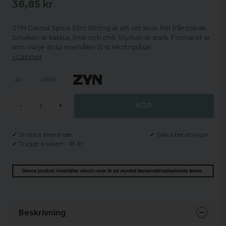
38,85 kr
ZYN Cactus Spice Slim Strong är ett vitt snus, fritt från tobak.
Smaken är kaktus, lime och chili. Styrkan är stark. Formatet är
slim. Varje dosa innehåller 21 st nikotinpåsar.
Läs mer
4990
KÖP
-
+
✔ Snabba leveranser
✔ Säkra betalningar
✔ Tryggt & säkert - 18 år
Beskrivning