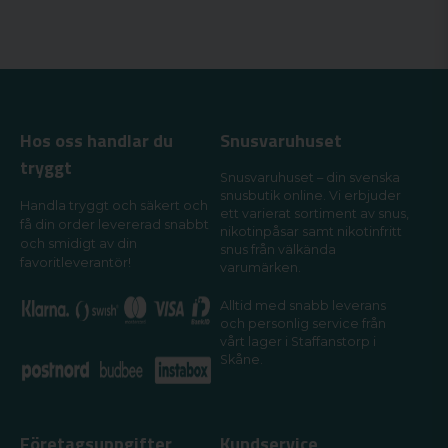
Hos oss handlar du
Snusvaruhuset
tryggt
Snusvaruhuset – din svenska
snusbutik online. Vi erbjuder
Handla tryggt och säkert och
ett varierat sortiment av snus,
få din order levererad snabbt
nikotinpåsar samt nikotinfritt
och smidigt av din
snus från välkända
favoritleverantör!
varumärken.
Alltid med snabb leverans
och personlig service från
vårt lager i Staffanstorp i
Skåne.
Företagsuppgifter
Kundservice