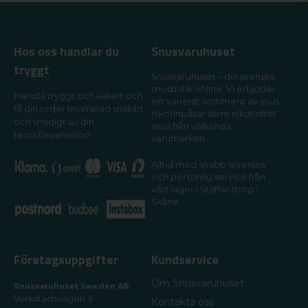
Hos oss handlar du
Snusvaruhuset
tryggt
Snusvaruhuset – din svenska
snusbutik online. Vi erbjuder
Handla tryggt och säkert och
ett varierat sortiment av snus,
få din order levererad snabbt
nikotinpåsar samt nikotinfritt
och smidigt av din
snus från välkända
favoritleverantör!
varumärken.
Alltid med snabb leverans
och personlig service från
vårt lager i Staffanstorp i
Skåne.
Företagsuppgifter
Kundservice
Om Snusvaruhuset
Snusvaruhuset Sweden AB
Verkstadsvägen 3
Kontakta oss