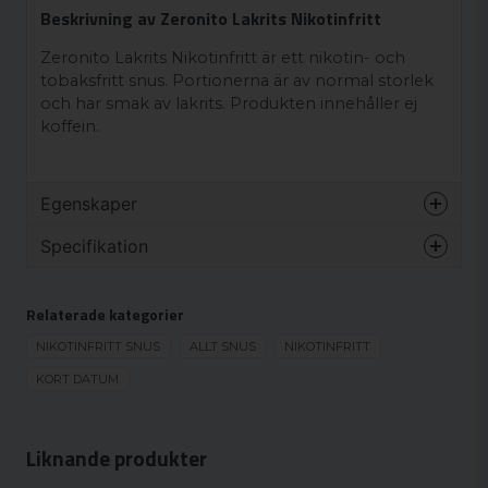
Beskrivning av Zeronito Lakrits Nikotinfritt
Zeronito Lakrits Nikotinfritt är ett nikotin- och
tobaksfritt snus. Portionerna är av normal storlek
och har smak av lakrits. Produkten innehåller ej
koffein.
Egenskaper
Varumärke
Zeronito
Specifikation
Smak
Lakrits
KORT DATUM
Format
Normal
Relaterade kategorier
KORT DATUM
Styrka
Nikotinfritt
NIKOTINFRITT SNUS
ALLT SNUS
NIKOTINFRITT
Produkttyp
Nikotinfritt snus
KORT DATUM
Nikotinhalt
0 mg/g
Nikotinhalt/portion
0 mg/portion
Liknande produkter
Antal portioner/förpackning
20