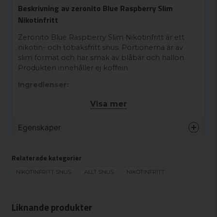
Beskrivning av zeronito Blue Raspberry Slim
Nikotinfritt
Zeronito Blue Raspberry Slim Nikotinfritt är ett
nikotin- och tobaksfritt snus. Portionerna är av
slim format och har smak av blåbär och hallon.
Produkten innehåller ej koffein.
Ingredienser:
Vatten, Fyllnadsmedel (E460), Salt, Aromer, Salmiak
Visa mer
(E510), Fuktighetsbevarande Medel (E422),
Förtjockningsmedel (E401), Sötningsmedel (E967,
Egenskaper
E950), Surhetsreglerande Medel (E500).
Varumärke
Zeronito
Relaterade kategorier
Smak
Bär
Format
NIKOTINFRITT SNUS
ALLT SNUS
Normal
NIKOTINFRITT
Styrka
Nikotinfritt
Produkttyp
Nikotinfritt snus
Liknande produkter
Nikotinhalt
0 mg/g