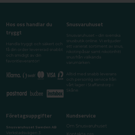
Hos oss handlar du
Snusvaruhuset
tryggt
Snusvaruhuset – din svenska
snusbutik online. Vi erbjuder
Handla tryggt och säkert och
ett varierat sortiment av snus,
få din order levererad snabbt
nikotinpåsar samt nikotinfritt
och smidigt av din
snus från välkända
favoritleverantör!
varumärken.
Alltid med snabb leverans
och personlig service från
vårt lager i Staffanstorp i
Skåne.
Företagsuppgifter
Kundservice
Om Snusvaruhuset
Snusvaruhuset Sweden AB
Verkstadsvägen 3
Kontakta oss