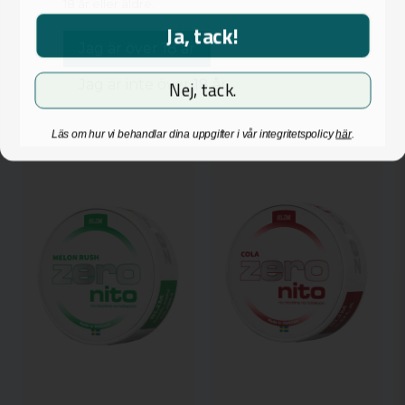
24,95 kr
24,95 kr
18 år eller äldre.
Ja, tack!
Jag är över 18 år
-
+
-
+
Jag är inte över 18 år
Nej, tack.
Läs om hur vi behandlar dina uppgifter i vår integritetspolicy
här
.