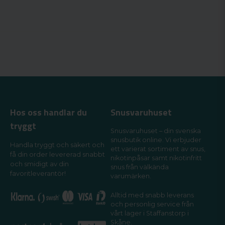
Hos oss handlar du
Snusvaruhuset
tryggt
Snusvaruhuset – din svenska
snusbutik online. Vi erbjuder
Handla tryggt och säkert och
ett varierat sortiment av snus,
få din order levererad snabbt
nikotinpåsar samt nikotinfritt
och smidigt av din
snus från välkända
favoritleverantör!
varumärken.
Alltid med snabb leverans
och personlig service från
vårt lager i Staffanstorp i
Skåne.