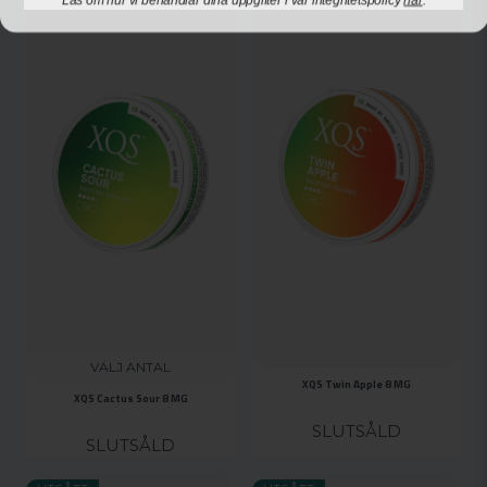
VÄLJ ANTAL
XQS Twin Apple 8 MG
XQS Cactus Sour 8 MG
SLUTSÅLD
SLUTSÅLD