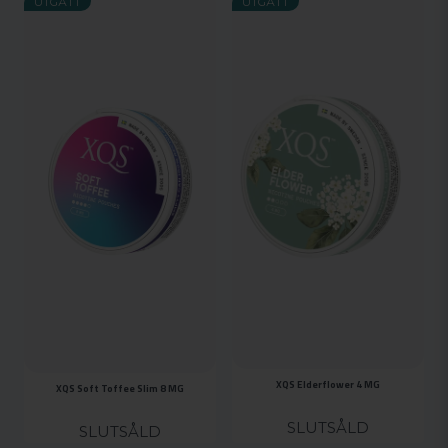
UTGÅTT
UTGÅTT
XQS Elderflower 4 MG
XQS Soft Toffee Slim 8 MG
SLUTSÅLD
SLUTSÅLD