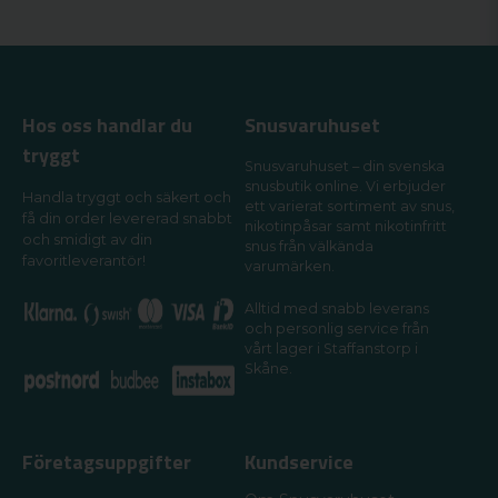
Hos oss handlar du
Snusvaruhuset
tryggt
Snusvaruhuset – din svenska
snusbutik online. Vi erbjuder
Handla tryggt och säkert och
ett varierat sortiment av snus,
få din order levererad snabbt
nikotinpåsar samt nikotinfritt
och smidigt av din
snus från välkända
favoritleverantör!
varumärken.
Alltid med snabb leverans
och personlig service från
vårt lager i Staffanstorp i
Skåne.
Företagsuppgifter
Kundservice