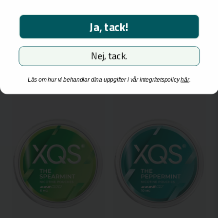
över 18 år. För besök och inköp måste du vara
18 år eller äldre.
35,45 kr
36,85 kr
Ja, tack!
Jag är över 18 år
-
+
-
+
Jag är inte över 18 år
Nej, tack.
NYHET
NYHET
Läs om hur vi behandlar dina uppgifter i vår integritetspolicy
här
.