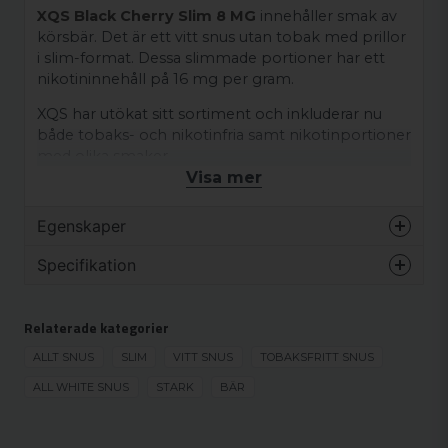
XQS Black Cherry Slim 8 MG
innehåller smak av
körsbär. Det är ett vitt snus utan tobak med prillor
i slim-format. Dessa slimmade portioner har ett
nikotininnehåll på 16 mg per gram.
XQS har utökat sitt sortiment och inkluderar nu
både tobaks- och nikotinfria samt nikotinportioner
med olika smaker.
Visa mer
OBS! En ny design på snusdosorna har börjat
rullas ut på marknaden. Detta innebär att det
Egenskaper
under en period kan förekomma snusdosor med
både den äldre och den nyare designen.
Varumärke
XQS
Specifikation
Smak
Bär
Ingredienser:
Fakta om produkten
Format
Slim
Fyllnadsmedel (E460), destillerat vatten, nikotin,
Relaterade kategorier
aromer, salt, propylenglykol (E1520),
Nikotinhalt
16 mg/g
Styrka
Stark
ALLT SNUS
SLIM
VITT SNUS
TOBAKSFRITT SNUS
surhetsreglerande medel (E500), sötningsmedel
Smak
Frukt
Produkttyp
White portion
(E955).
ALL WHITE SNUS
STARK
BÄR
Format
Slim
Nikotinhalt
16 mg/g
Producent
XQS International
Nikotinhalt/portion
8.8 mg/portion