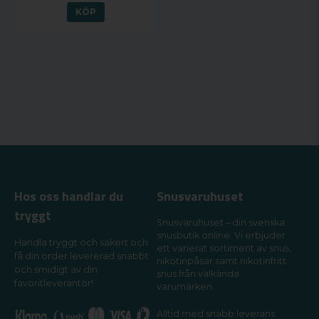
KÖP
Hos oss handlar du
Snusvaruhuset
tryggt
Snusvaruhuset – din svenska
snusbutik online. Vi erbjuder
Handla tryggt och säkert och
ett varierat sortiment av snus,
få din order levererad snabbt
nikotinpåsar samt nikotinfritt
och smidigt av din
snus från välkända
favoritleverantör!
varumärken.
Alltid med snabb leverans