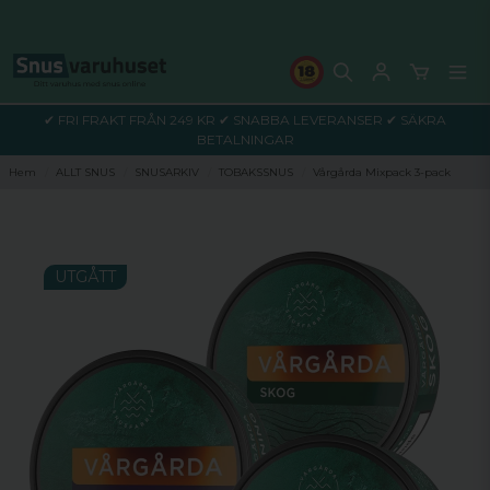
✔ FRI FRAKT FRÅN 249 KR ✔ SNABBA LEVERANSER ✔ SÄKRA
BETALNINGAR
Hem
ALLT SNUS
SNUSARKIV
TOBAKSSNUS
Vårgårda Mixpack 3-pack
UTGÅTT