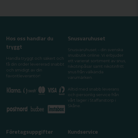
Hos oss handlar du
Snusvaruhuset
tryggt
Snusvaruhuset – din svenska
snusbutik online. Vi erbjuder
Handla tryggt och säkert och
ett varierat sortiment av snus,
få din order levererad snabbt
nikotinpåsar samt nikotinfritt
och smidigt av din
snus från välkända
favoritleverantör!
varumärken.
Alltid med snabb leverans
och personlig service från
vårt lager i Staffanstorp i
Skåne.
Företagsuppgifter
Kundservice