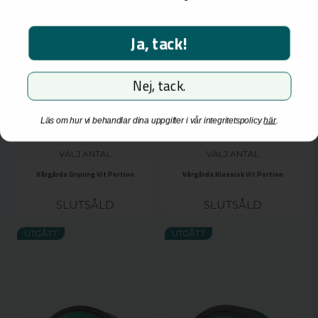
över 18 år. För besök och inköp måste du vara
18 år eller äldre.
Ja, tack!
Jag är över 18 år
Jag är inte över 18 år
Nej, tack.
Läs om hur vi behandlar dina uppgifter i vår integritetspolicy
här
.
VÄLJ ANTAL
VÄLJ ANTAL
Vårgårda Gryning Vit Portion
Vårgårda Klassisk Vit Portion
SLUTSÅLD
SLUTSÅLD
UTGÅTT
UTGÅTT