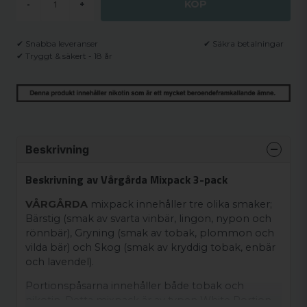
KÖP
-
+
✔ Snabba leveranser
✔ Säkra betalningar
✔ Tryggt & säkert - 18 år
Beskrivning
Beskrivning av Vårgårda Mixpack 3-pack
VÅRGÅRDA
mixpack innehåller tre olika smaker;
Bärstig (smak av svarta vinbär, lingon, nypon och
rönnbär), Gryning (smak av tobak, plommon och
vilda bär) och Skog (smak av kryddig tobak, enbär
och lavendel).
Portionspåsarna innehåller både tobak och
nikotin. Detta mixpack är av typen White Portion.