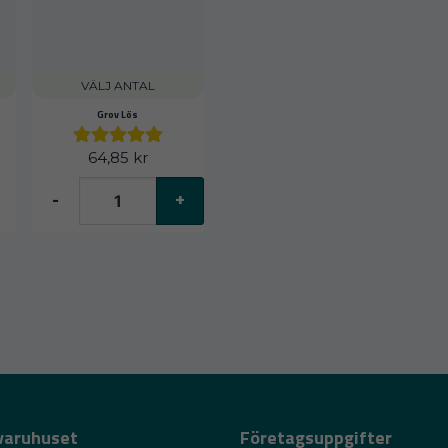
VÄLJ ANTAL
Grov Lös
64,85 kr
-
+
varuhuset
Företagsuppgifter