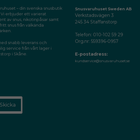
ruhuset – din svenska snusbutik
Snusvaruhuset Sweden AB
 Vi erbjuder ett varierat
Verkstadsvägen 3
ent av snus, nikotinpåsar samt
245 34 Staffanstorp
fritt snus från välkända
ärken.
Telefon: 010-102 59 29
Org.nr: 559396-0957
 med snabb leverans och
ig service från vårt lager i
E-postadress:
storp i Skåne.
kundservice@snusvaruhuset.se
Skicka