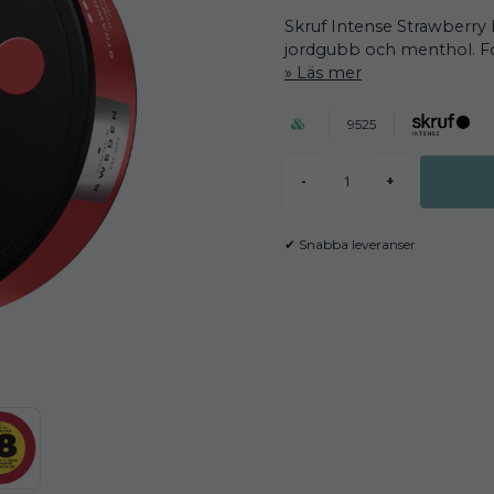
Skruf Intense Strawberry I
jordgubb och menthol. For
Läs mer
9525
-
+
✔ Snabba leveranser