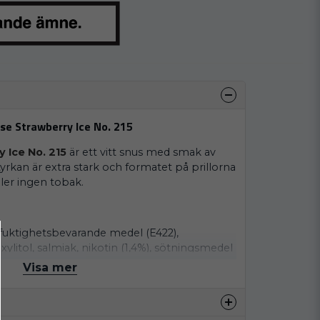
nse Strawberry Ice No. 215
y Ice No. 215
är ett vitt snus med smak av
rkan är extra stark och formatet på prillorna
ller ingen tobak.
, fuktighetsbevarande medel (E422),
xylitol, salmiak, nikotin (1,4%), sötningsmedel
 medel (E500).
Visa mer