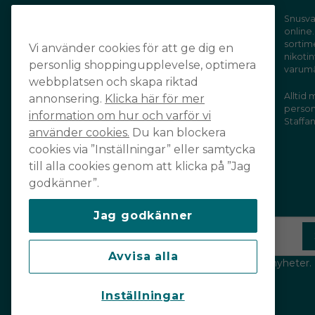
Handla tryggt och säkert och få din
Snusva
online.
order levererad snabbt och smidigt
sortim
Vi använder cookies för att ge dig en
av din favoritleverantör!
nikotin
personlig shoppingupplevelse, optimera
varum
webbplatsen och skapa riktad
Alltid
annonsering.
Klicka här för mer
personl
information om hur och varför vi
Staffan
använder cookies.
Du kan blockera
cookies via ”Inställningar” eller samtycka
till alla cookies genom att klicka på ”Jag
godkänner”.
Prenumerera på vårt nyhetsbrev
Jag godkänner
email
Mejladress
Avvisa alla
Håll dig uppdaterad och ta del av våra nyheter.
Läs vår integritetspolicy
här
.
Inställningar