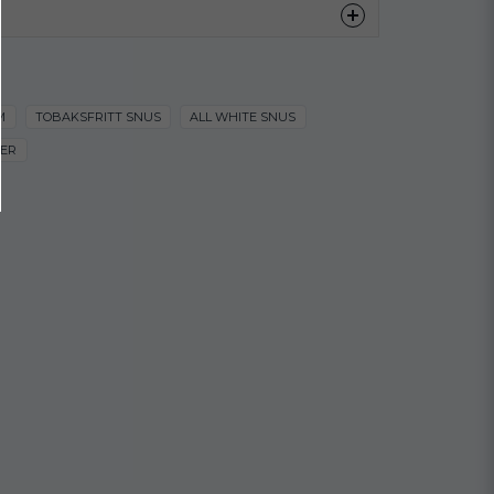
Skruf
Mint
Slim
Extra stark
M
TOBAKSFRITT SNUS
ALL WHITE SNUS
Vitt snus
ER
16 mg/g
11.3 mg/portion
ng
20
14.1 g
0.71 g
Skruf Intense Nicotine Pouches
Skruf Snus
2027-01-27