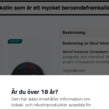
Beskrivning
NYHET
Beskrivning av Skruf Inte
Skruf Intense Strawberr
jordgubb och menthol. Sty
är slim. Produkten innehå
Ingredienser:
Växtfiber, vatten, aromer
smakförstärkare (koksalt), 
Är du över 18 år?
(E950), surhetsreglerande
Den här sidan innehåller information om
Egenskaper
tobak- och nikotinprodukter avsedda för