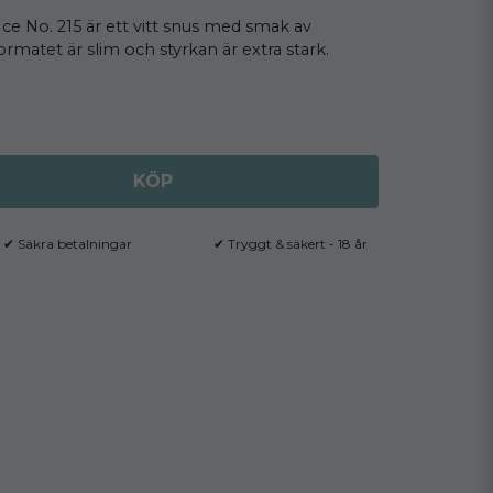
ce No. 215 är ett vitt snus med smak av
matet är slim och styrkan är extra stark.
KÖP
✔ Säkra betalningar
✔ Tryggt & säkert - 18 år