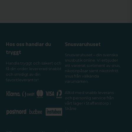
Hos oss handlar du
Snusvaruhuset
tryggt
Snusvaruhuset – din svenska
snusbutik online. Vi erbjuder
Handla tryggt och säkert och
ett varierat sortiment av snus,
få din order levererad snabbt
nikotinpåsar samt nikotinfritt
och smidigt av din
snus från välkända
favoritleverantör!
varumärken.
Alltid med snabb leverans
och personlig service från
vårt lager i Staffanstorp i
Skåne.