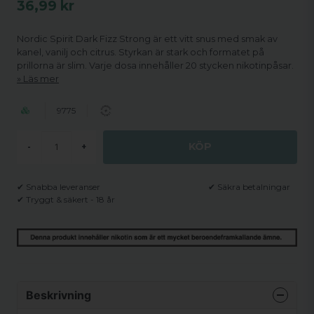
36,99 kr
Nordic Spirit Dark Fizz Strong är ett vitt snus med smak av
kanel, vanilj och citrus. Styrkan är stark och formatet på
prillorna är slim. Varje dosa innehåller 20 stycken nikotinpåsar.
Läs mer
9775
KÖP
-
+
✔ Snabba leveranser
✔ Säkra betalningar
✔ Tryggt & säkert - 18 år
Beskrivning