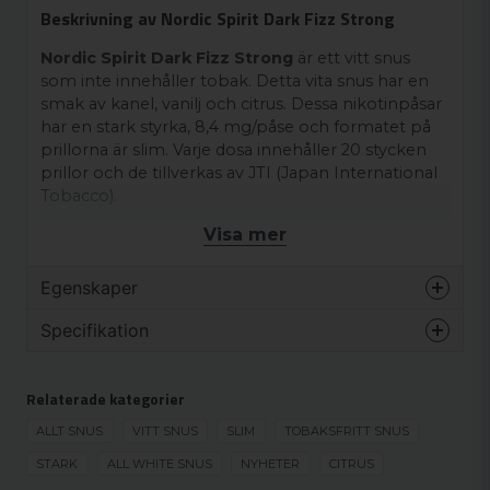
Beskrivning av Nordic Spirit Dark Fizz Strong
Nordic Spirit Dark Fizz Strong
är ett vitt snus
som inte innehåller tobak. Detta vita snus har en
smak av kanel, vanilj och citrus. Dessa nikotinpåsar
har en stark styrka, 8,4 mg/påse och formatet på
prillorna är slim. Varje dosa innehåller 20 stycken
prillor och de tillverkas av JTI (Japan International
Tobacco).
Visa mer
Egenskaper
Varumärke
Nordic Spirit
Specifikation
Smak
Kryddor
NYHET
Format
Slim
Relaterade kategorier
NYHET
Styrka
Stark
ALLT SNUS
VITT SNUS
SLIM
TOBAKSFRITT SNUS
Produkttyp
Vitt snus
STARK
ALL WHITE SNUS
NYHETER
CITRUS
Nikotinhalt
12 mg/g