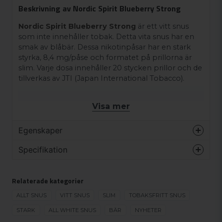
Beskrivning av Nordic Spirit Blueberry Strong
Nordic Spirit Blueberry Strong
är ett vitt snus
som inte innehåller tobak. Detta vita snus har en
smak av blåbär. Dessa nikotinpåsar har en stark
styrka, 8,4 mg/påse och formatet på prillorna är
slim. Varje dosa innehåller 20 stycken prillor och de
tillverkas av JTI (Japan International Tobacco).
Visa mer
Egenskaper
Varumärke
Nordic Spirit
Specifikation
Smak
Bär
NYHET
Format
Slim
Relaterade kategorier
NYHET
Styrka
Stark
ALLT SNUS
VITT SNUS
SLIM
TOBAKSFRITT SNUS
Produkttyp
Vitt snus
STARK
ALL WHITE SNUS
BÄR
NYHETER
Nikotinhalt
12 mg/g