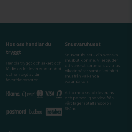
Hos oss handlar du
Snusvaruhuset
tryggt
Snusvaruhuset – din svenska
snusbutik online. Vi erbjuder
Handla tryggt och säkert och
ett varierat sortiment av snus,
få din order levererad snabbt
nikotinpåsar samt nikotinfritt
och smidigt av din
snus från välkända
favoritleverantör!
varumärken.
Alltid med snabb leverans
och personlig service från
vårt lager i Staffanstorp i
Skåne.