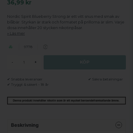
36,99 kr
Nordic Spirit Blueberry Strong är ett vitt snus med smak av
blåbär. Styrkan är stark och formatet på prillorna är slim. Varje
dosa innehåller 20 stycken nikotinpåsar.
Läs mer
9778
KÖP
-
+
✔ Snabba leveranser
✔ Säkra betalningar
✔ Tryggt & säkert - 18 år
Beskrivning