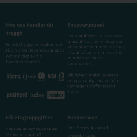
Hos oss handlar du
Snusvaruhuset
tryggt
Snusvaruhuset – din svenska
snusbutik online. Vi erbjuder
Handla tryggt och säkert och
ett varierat sortiment av snus,
få din order levererad snabbt
nikotinpåsar samt nikotinfritt
och smidigt av din
snus från välkända
favoritleverantör!
varumärken.
Alltid med snabb leverans
och personlig service från
vårt lager i Staffanstorp i
Skåne.
Företagsuppgifter
Kundservice
Om Snusvaruhuset
Snusvaruhuset Sweden AB
Verkstadsvägen 3
Kontakta oss