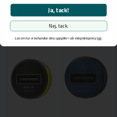
27,45 kr
39,45 kr
18 år eller äldre.
Ja, tack!
Jag är över 18 år
-
+
-
+
Jag är inte över 18 år
Nej, tack.
Läs om hur vi behandlar dina uppgifter i vår integritetspolicy
här
.