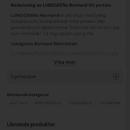
Beskrivning av LUNDGRENs Norrland Vit portion
LUNDGRENs Norrland
är ett snus med tydlig
tobaksprofil, kompletterat med smaker från
granskott och fjällblomma. Prillorna har en torr yta
och innehåller 7,3 mg nikotin per prilla.
Lundgrens Norrland Nikotinhalt
Lundgrens Norrland har en nikotinhalt på 10 mg/g,
vilket motsvarar 8 mg nikotin per portion.
Visa mer
Varianten Lundgrens Norrland Stark har en högre
nikotinhalt på 15,2 mg per portion.
Egenskaper
Ingredienser:
Varumärke
Lundgrens
Tobak, Vatten, Salt, Natriumkarbonat,
Relaterade kategorier
Smak
Traditionell
Propylenglykol, Smak, Salmiak, Lakritspulver.
Format
ALLT SNUS
PORTIONSSNUS
TOBAKSSNUS
Normal
VIT PORTION
Styrka
Normal
Produkttyp
White portion
Liknande produkter
Nikotinhalt
10 mg/g