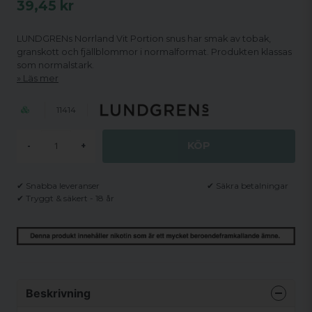
39,45 kr
LUNDGRENs Norrland Vit Portion snus har smak av tobak,
granskott och fjällblommor i normalformat. Produkten klassas
som normalstark.
Läs mer
11414
KÖP
-
+
✔ Snabba leveranser
✔ Säkra betalningar
✔ Tryggt & säkert - 18 år
Beskrivning