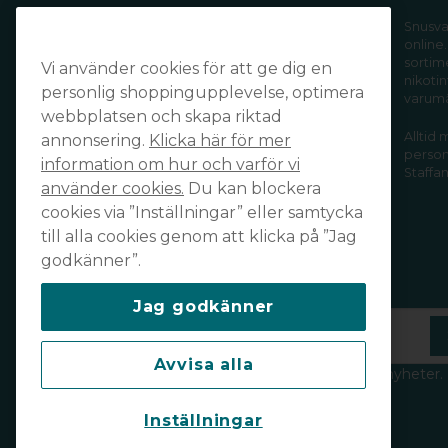
Handla tryggt och säkert och få din
Snusva
online.
order levererad snabbt och smidigt
sortim
Vi använder cookies för att ge dig en
av din favoritleverantör!
nikotin
personlig shoppingupplevelse, optimera
varum
webbplatsen och skapa riktad
Alltid
annonsering.
Klicka här för mer
personl
information om hur och varför vi
Staffan
använder cookies.
Du kan blockera
cookies via ”Inställningar” eller samtycka
till alla cookies genom att klicka på ”Jag
godkänner”.
Prenumerera på vårt nyhetsbrev
Jag godkänner
email
Mejladress
Avvisa alla
Håll dig uppdaterad och ta del av våra nyheter.
Läs vår integritetspolicy
här
.
Inställningar