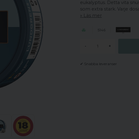
eukalyptus. Detta vita snu
som extra stark. Varje dosa 
Läs mer
5146
-
+
✔ Snabba leveranser