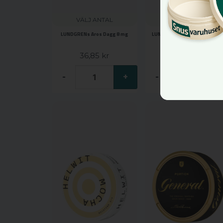
VÄLJ ANTAL
VÄLJ ANTAL
LUNDGRENs Aros Dagg 8 mg
LUNDGRENs Aros Skugga 8 m
36,85 kr
36,85 kr
-
+
-
+