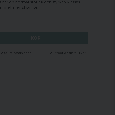
s har en normal storlek och styrkan klassas
innehåller 21 prillor.
KÖP
✔ Säkra betalningar
✔ Tryggt & säkert - 18 år