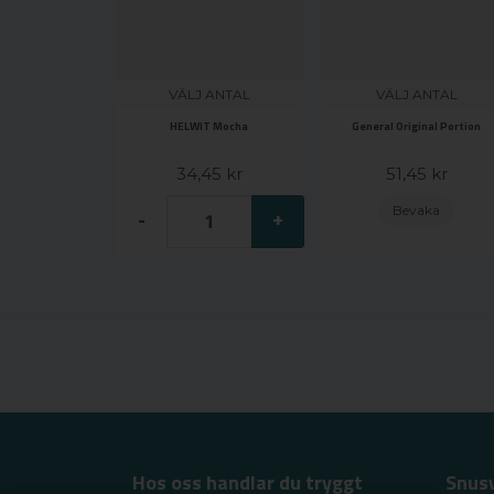
VÄLJ ANTAL
VÄLJ ANTAL
HELWIT Mocha
General Original Portion
34,45 kr
51,45 kr
Bevaka
-
+
Hos oss handlar du tryggt
Snus