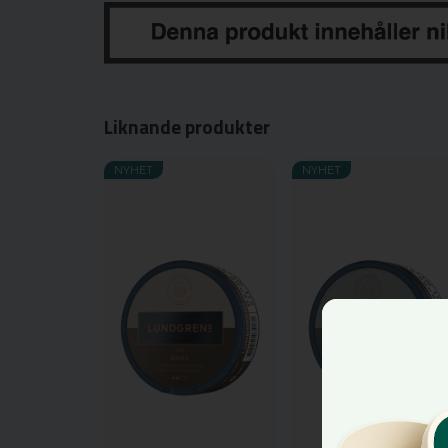
Liknande produkter
NYHET
NYHET