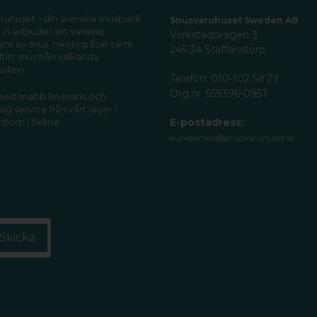
ruhuset – din svenska snusbutik
Snusvaruhuset Sweden AB
 Vi erbjuder ett varierat
Verkstadsvägen 3
ent av snus, nikotinpåsar samt
245 34 Staffanstorp
fritt snus från välkända
ärken.
Telefon: 010-102 59 29
Org.nr: 559396-0957
 med snabb leverans och
ig service från vårt lager i
E-postadress:
storp i Skåne.
kundservice@snusvaruhuset.se
Skicka