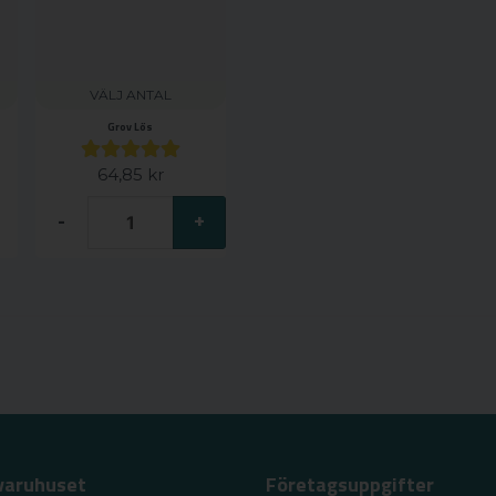
VÄLJ ANTAL
Grov Lös
64,85 kr
-
+
varuhuset
Företagsuppgifter