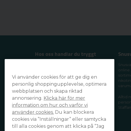
Hos oss handlar du tryggt
Snus
Handla tryggt och säkert och få din
Snusva
online.
order levererad snabbt och smidigt
sortim
Vi använder cookies för att ge dig en
av din favoritleverantör!
nikotin
personlig shoppingupplevelse, optimera
varum
webbplatsen och skapa riktad
Alltid
annonsering.
Klicka här för mer
personl
information om hur och varför vi
Staffan
använder cookies.
Du kan blockera
cookies via ”Inställningar” eller samtycka
till alla cookies genom att klicka på ”Jag