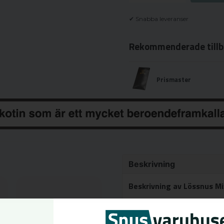
✔ Snabba leveranser
Rekommenderade tillb
Prismaster
Beskrivning
Beskrivning av Lössnus M
Lössnus Mixpack
består 
Detta pack innehåller 3 st