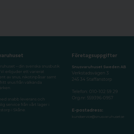
varuhuset
Företagsuppgifter
ruhuset – din svenska snusbutik
Snusvaruhuset Sweden AB
 Vi erbjuder ett varierat
Verkstadsvägen 3
ent av snus, nikotinpåsar samt
245 34 Staffanstorp
fritt snus från välkända
ärken.
Telefon: 010-102 59 29
Org.nr: 559396-0957
 med snabb leverans och
ig service från vårt lager i
E-postadress:
storp i Skåne.
kundservice@snusvaruhuset.se