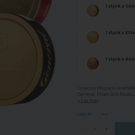
1 styck x Gen
1 styck x Ett
1 styck x Rö
Lössnus Mixpack innehålle
General, Ettan och Röda L
Läs mer
LS01-3P
-
+