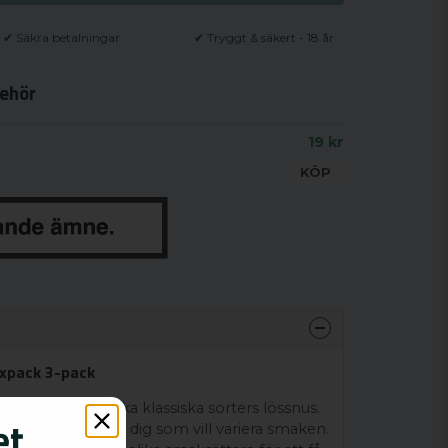
✔ Säkra betalningar
✔ Tryggt & säkert - 18 år
ehör
19 kr
KÖP
ixpack 3-pack
av tre olika svenska klassiska sorters lössnus.
 dosor lössnus för dig som vill variera smaken.