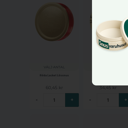
VÄLJ ANTAL
VÄLJ ANTAL
Röda Lacket Lössnus
HELWIT Mocha
60,45 kr
34,45 kr
-
+
-
+