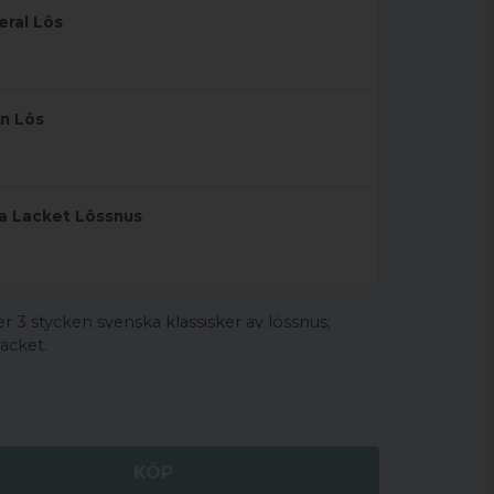
eral Lös
an Lös
da Lacket Lössnus
r 3 stycken svenska klassisker av lössnus;
acket.
KÖP