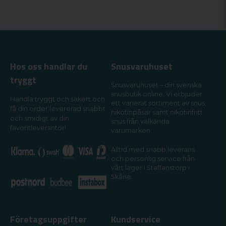
Hos oss handlar du
Snusvaruhuset
tryggt
Snusvaruhuset – din svenska
snusbutik online. Vi erbjuder
Handla tryggt och säkert och
ett varierat sortiment av snus,
få din order levererad snabbt
nikotinpåsar samt nikotinfritt
och smidigt av din
snus från välkända
favoritleverantör!
varumärken.
Alltid med snabb leverans
och personlig service från
vårt lager i Staffanstorp i
Skåne.
Företagsuppgifter
Kundservice