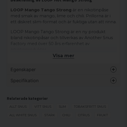
LOOP Mango Tango Strong
är en nikotinpåse
med smak av mango, lime och chili. Prillorna är i
ett diskret slim-format och är fuktiga utan att rinna.
LOOP Mango Tango Strong är en ny produkt
bland nikotinpåsar och tillverkas av Another Snus
Factory med över 50 års erfarenhet av
nikotinprodukter.
Visa mer
Ingredienser:
Egenskaper
Fiber, vatten, sötningsmedel (E968, E950, E955),
nikotin, aromer, klumpförebyggande medel (E551),
Varumärke
Loop
Specifikation
surhetsreglerande medel (E500), natriumklorid,
Smak
Frukt
konserveringsmedel (E202).
UTGÅENDE
Format
Slim
Relaterade kategorier
UTGÅENDE
Styrka
Stark
ALLT SNUS
VITT SNUS
SLIM
TOBAKSFRITT SNUS
Produkttyp
Vitt snus
ALL WHITE SNUS
STARK
CHILI
CITRUS
FRUKT
Nikotinhalt
17.7 mg/g