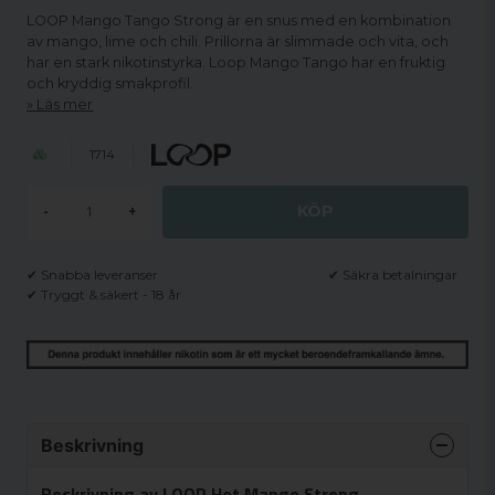
LOOP Mango Tango Strong är en snus med en kombination
av mango, lime och chili. Prillorna är slimmade och vita, och
har en stark nikotinstyrka. Loop Mango Tango har en fruktig
och kryddig smakprofil.
Läs mer
1714
KÖP
-
+
✔ Snabba leveranser
✔ Säkra betalningar
✔ Tryggt & säkert - 18 år
Beskrivning
Beskrivning av LOOP Hot Mango Strong