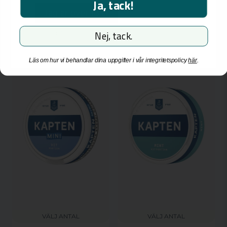
Ja, tack!
-
+
-
+
Jag är över 18 år
Jag är inte över 18 år
Nej, tack.
MINI
Läs om hur vi behandlar dina uppgifter i vår integritetspolicy
här
.
VÄLJ ANTAL
VÄLJ ANTAL