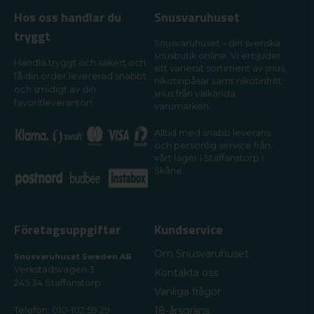
Hos oss handlar du
Snusvaruhuset
tryggt
Snusvaruhuset – din svenska
snusbutik online. Vi erbjuder
Handla tryggt och säkert och
ett varierat sortiment av snus,
få din order levererad snabbt
nikotinpåsar samt nikotinfritt
och smidigt av din
snus från välkända
favoritleverantör!
varumärken.
Alltid med snabb leverans
och personlig service från
vårt lager i Staffanstorp i
Skåne.
Företagsuppgifter
Kundservice
Om Snusvaruhuset
Snusvaruhuset Sweden AB
Verkstadsvägen 3
Kontakta oss
245 34 Staffanstorp
Vanliga frågor
18-årsgräns
Telefon: 010-102 59 29