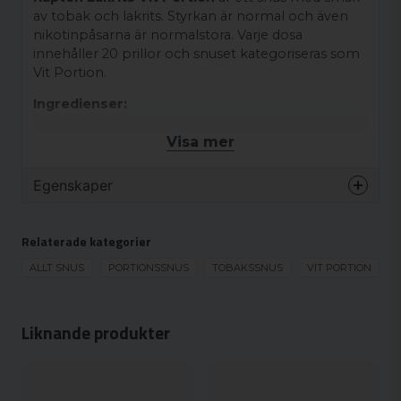
av tobak och lakrits. Styrkan är normal och även
nikotinpåsarna är normalstora. Varje dosa
innehåller 20 prillor och snuset kategoriseras som
Vit Portion.
Ingredienser:
Ttobak (innehåller nikotin), vatten, salt,
Visa mer
surhetsreglerande medel (E 500),
fuktighetsbevarande medel (E 1520), växtfiber,
Egenskaper
aromer, lakrits.
Varumärke
Kapten
Relaterade kategorier
Smak
Mint
Format
ALLT SNUS
PORTIONSSNUS
TOBAKSSNUS
Normal
VIT PORTION
Styrka
Normal
Produkttyp
White portion
Liknande produkter
Nikotinhalt
12.4 mg/g
Nikotinhalt/portion
11.2 mg/portion