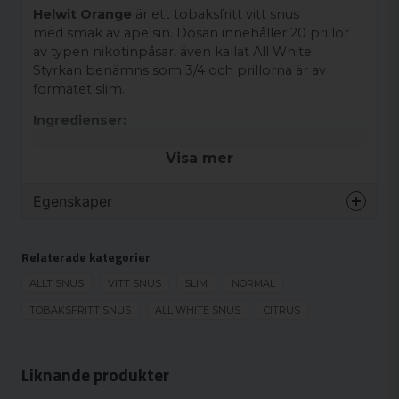
Helwit Orange
är ett tobaksfritt vitt snus
med smak av apelsin. Dosan innehåller 20 prillor
av typen nikotinpåsar, även kallat All White.
Styrkan benämns som 3/4 och prillorna är av
formatet slim.
Ingredienser:
Cellulosafiber (E460i), Fuktslukare (E422), Vatten,
Visa mer
Aromämnen, Salt, Erytritol (E968),
Surhetsreglerande medel (E500), Sötningsmedel
Egenskaper
(E955), Nikotin.
Varumärke
Helwit
Relaterade kategorier
Smak
Citrus
Format
ALLT SNUS
VITT SNUS
SLIM
Slim
NORMAL
Styrka
TOBAKSFRITT SNUS
ALL WHITE SNUS
Normal
CITRUS
Produkttyp
Vitt snus
Nikotinhalt
9 mg/g
Liknande produkter
Nikotinhalt/portion
4.5 mg/portion