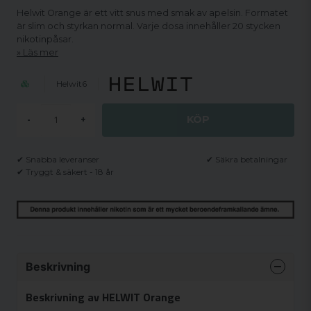
Helwit Orange är ett vitt snus med smak av apelsin. Formatet
är slim och styrkan normal. Varje dosa innehåller 20 stycken
nikotinpåsar.
Läs mer
Helwit6
KÖP
-
+
✔ Snabba leveranser
✔ Säkra betalningar
✔ Tryggt & säkert - 18 år
Beskrivning
Beskrivning av HELWIT Orange