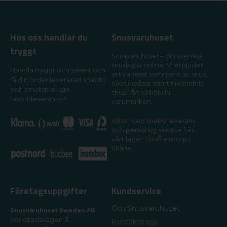
Hos oss handlar du
Snusvaruhuset
tryggt
Snusvaruhuset – din svenska
snusbutik online. Vi erbjuder
Handla tryggt och säkert och
ett varierat sortiment av snus,
få din order levererad snabbt
nikotinpåsar samt nikotinfritt
och smidigt av din
snus från välkända
favoritleverantör!
varumärken.
Alltid med snabb leverans
och personlig service från
vårt lager i Staffanstorp i
Skåne.
Företagsuppgifter
Kundservice
Om Snusvaruhuset
Snusvaruhuset Sweden AB
Verkstadsvägen 3
Kontakta oss