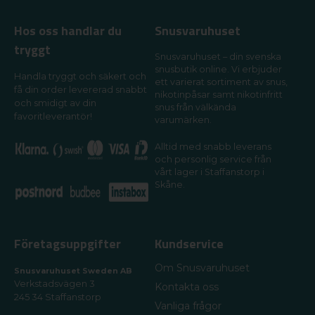
Hos oss handlar du
Snusvaruhuset
tryggt
Snusvaruhuset – din svenska
snusbutik online. Vi erbjuder
Handla tryggt och säkert och
ett varierat sortiment av snus,
få din order levererad snabbt
nikotinpåsar samt nikotinfritt
och smidigt av din
snus från välkända
favoritleverantör!
varumärken.
Alltid med snabb leverans
och personlig service från
vårt lager i Staffanstorp i
Skåne.
Företagsuppgifter
Kundservice
Om Snusvaruhuset
Snusvaruhuset Sweden AB
Verkstadsvägen 3
Kontakta oss
245 34 Staffanstorp
Vanliga frågor