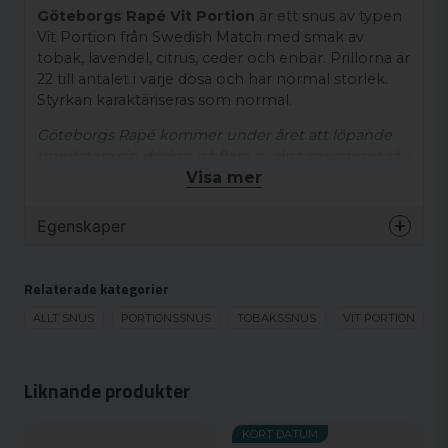
Göteborgs Rapé Vit Portion
är ett snus av typen
Vit Portion från Swedish Match med smak av
tobak, lavendel, citrus, ceder och enbär. Prillorna är
22 till antalet i varje dosa och har normal storlek.
Styrkan karaktäriseras som normal.
Göteborgs Rapé kommer under året att löpande
uppdatera sin design på flera av sina snusdosor så
Visa mer
båda designer kan förekomma under en
övergångsperiod.
Egenskaper
Ingredienser:
Varumärke
Göteborgs Rapé
Vatten, tobak (innehåller nikotin), salt,
Relaterade kategorier
Smak
Enbär
fuktighetsbevarande medel (E1520),
surhetsreglerande medel (E500), aromer inklusive
Format
ALLT SNUS
PORTIONSSNUS
Normal
TOBAKSSNUS
VIT PORTION
rökarom.
Styrka
Normal
Produkttyp
White portion
Liknande produkter
Nikotinhalt
8 mg/g
KORT DATUM
Nikotinhalt/portion
7.2 mg/portion