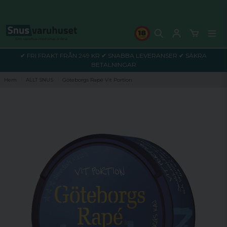
✔ FRI FRAKT FRÅN 249 KR ✔ SNABBA LEVERANSER ✔ SÄKRA
BETALNINGAR
Hem
ALLT SNUS
Göteborgs Rapé Vit Portion