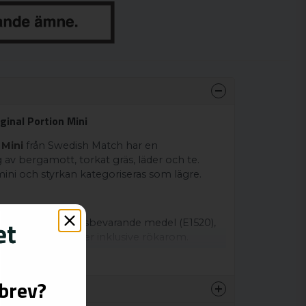
ginal Portion Mini
 Mini
från Swedish Match har en
av bergamott, torkat gräs, läder och te.
mini och styrkan kategoriseras som lägre.
nikotin), fuktighetsbevarande medel (E1520),
edel (E500), aromer inklusive rökarom.
Visa mer
sbrev?