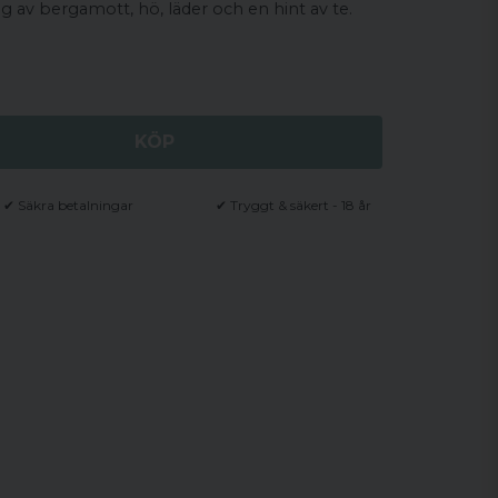
g av bergamott, hö, läder och en hint av te.
KÖP
✔ Säkra betalningar
✔ Tryggt & säkert - 18 år