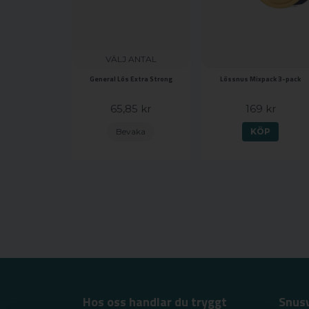
VÄLJ ANTAL
General Lös Extra Strong
Lössnus Mixpack 3-pack
65,85 kr
169 kr
Bevaka
KÖP
Hos oss handlar du tryggt
Snus