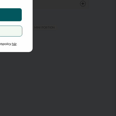
General
Traditionell
Mini
Mild
ORIGINAL PORTION
MINI PORTION
Original portion
8 mg/g
etspolicy
här
.
4.16 mg/portion
ng
20
10.4 g
0.52 g
51%
8.6
General Tobacco Snus
Swedish Match
2026-11-25