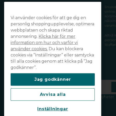
Handla tryggt och säkert och få din
Snusva
online.
order levererad snabbt och smidigt
sortim
Vi använder cookies för att ge dig en
av din favoritleverantör!
nikotin
personlig shoppingupplevelse, optimera
varum
webbplatsen och skapa riktad
Alltid
annonsering.
Klicka här för mer
personl
information om hur och varför vi
Staffan
använder cookies.
Du kan blockera
cookies via ”Inställningar” eller samtycka
till alla cookies genom att klicka på ”Jag
godkänner”.
Prenumerera på vårt nyhetsbrev
Jag godkänner
email
Mejladress
Avvisa alla
Håll dig uppdaterad och ta del av våra nyheter.
Läs vår integritetspolicy
här
.
Inställningar