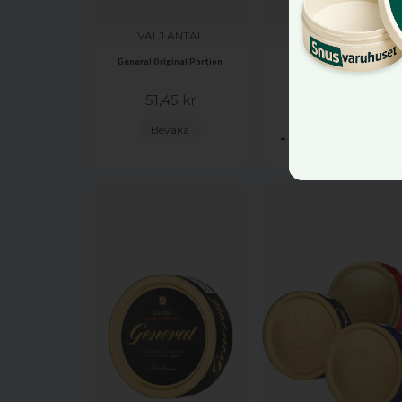
VÄLJ ANTAL
VÄLJ ANTAL
General Original Portion
General White Portion
51,45 kr
50,85 kr
Bevaka
-
+