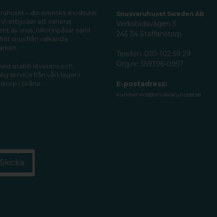
ruhuset – din svenska snusbutik
Snusvaruhuset Sweden AB
 Vi erbjuder ett varierat
Verkstadsvägen 3
ent av snus, nikotinpåsar samt
245 34 Staffanstorp
fritt snus från välkända
ärken.
Telefon: 010-102 59 29
Org.nr: 559396-0957
 med snabb leverans och
ig service från vårt lager i
E-postadress:
storp i Skåne.
kundservice@snusvaruhuset.se
Skicka