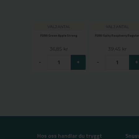
VÄLJ ANTAL
VÄLJ ANTAL
FUMi Green Apple Strong
FUMi Salty Raspberry Regula
36,85 kr
39,45 kr
-
+
-
+
Hos oss handlar du tryggt
Snus