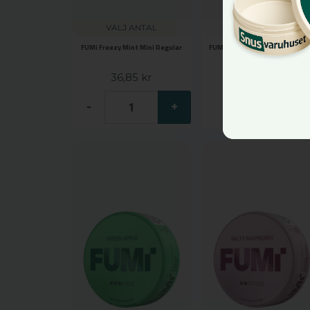
VÄLJ ANTAL
VÄLJ ANTAL
FUMi Freezy Mint Mini Regular
FUMi Tangy Strawberry Regul
36,85 kr
36,85 kr
Bevaka
-
+