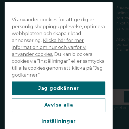
Handla tryggt och säkert och få din
Snusva
online.
order levererad snabbt och smidigt
sortim
Vi använder cookies för att ge dig en
av din favoritleverantör!
nikotin
personlig shoppingupplevelse, optimera
varum
webbplatsen och skapa riktad
Alltid
annonsering.
Klicka här för mer
personl
information om hur och varför vi
Staffan
använder cookies.
Du kan blockera
cookies via ”Inställningar” eller samtycka
till alla cookies genom att klicka på ”Jag
godkänner”.
Prenumerera på vårt nyhetsbrev
Jag godkänner
email
Mejladress
Avvisa alla
Håll dig uppdaterad och ta del av våra nyheter.
Läs vår integritetspolicy
här
.
Inställningar