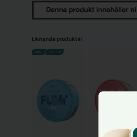
Liknande produkter
MINI
NYHET