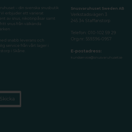
ruhuset – din svenska snusbutik
Snusvaruhuset Sweden AB
 Vi erbjuder ett varierat
Verkstadsvägen 3
ent av snus, nikotinpåsar samt
245 34 Staffanstorp
fritt snus från välkända
ärken.
Telefon: 010-102 59 29
Org.nr: 559396-0957
 med snabb leverans och
ig service från vårt lager i
E-postadress:
storp i Skåne.
kundservice@snusvaruhuset.se
Skicka