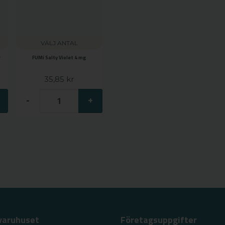
VÄLJ ANTAL
r
FUMi Salty Violet 4 mg
35,85 kr
-
+
varuhuset
Företagsuppgifter