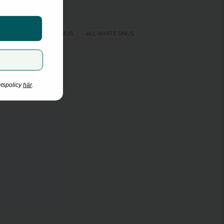
Fumi
Bär
S
TOBAKSFRITT SNUS
Slim
ALL WHITE SNUS
Stark
Vitt snus
11.4 mg/g
etspolicy
här
.
8.8 mg/portion
ng
20
14 g
0.7 g
Fumi Nicotine Pouches
Helix Sweden
2026-12-10