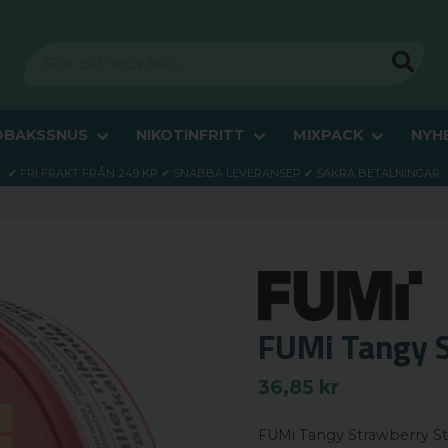
OBAKSSNUS
NIKOTINFRITT
MIXPACK
NYH
✔ FRI FRAKT FRÅN 249 KR ✔ SNABBA LEVERANSER ✔ SÄKRA BETALNINGAR
FUMi Tangy 
36,85 kr
FUMi Tangy Strawberry St