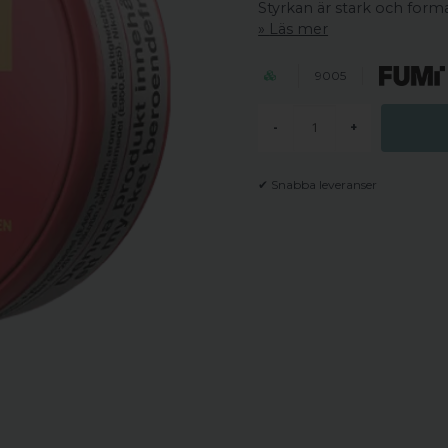
Styrkan är stark och format
Läs mer
9005
-
+
✔ Snabba leveranser