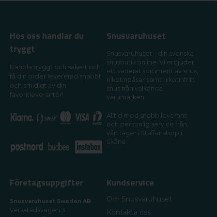
Hos oss handlar du
Snusvaruhuset
tryggt
Snusvaruhuset – din svenska
snusbutik online. Vi erbjuder
Handla tryggt och säkert och
ett varierat sortiment av snus,
få din order levererad snabbt
nikotinpåsar samt nikotinfritt
och smidigt av din
snus från välkända
favoritleverantör!
varumärken.
Alltid med snabb leverans
och personlig service från
vårt lager i Staffanstorp i
Skåne.
Företagsuppgifter
Kundservice
Om Snusvaruhuset
Snusvaruhuset Sweden AB
Verkstadsvägen 3
Kontakta oss