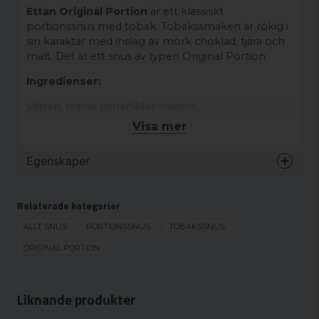
Ettan Original Portion
är ett klassiskt
portionssnus med tobak. Tobakssmaken är rökig i
sin karaktär med inslag av mörk choklad, tjära och
malt. Det är ett snus av typen Original Portion.
Ingredienser:
Vatten, tobak (innehåller nikotin),
surhetsreglerande medel (E500),
Visa mer
fuktighetsbevarande medel (E1520), salt, aromer
inklusive rökarom.
Egenskaper
Varumärke
Ettan
Relaterade kategorier
Smak
Tobak
Format
ALLT SNUS
PORTIONSSNUS
TOBAKSSNUS
Normal
Styrka
ORIGINAL PORTION
Normal
Produkttyp
Original portion
Nikotinhalt
8.5 mg/g
Liknande produkter
Nikotinhalt/portion
8.5 mg/portion