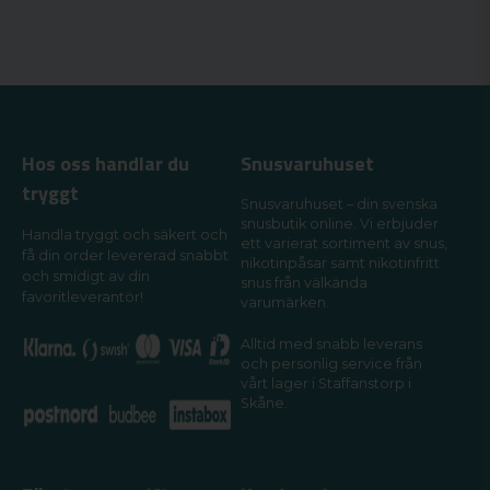
Hos oss handlar du
Snusvaruhuset
tryggt
Snusvaruhuset – din svenska
snusbutik online. Vi erbjuder
Handla tryggt och säkert och
ett varierat sortiment av snus,
få din order levererad snabbt
nikotinpåsar samt nikotinfritt
och smidigt av din
snus från välkända
favoritleverantör!
varumärken.
Alltid med snabb leverans
och personlig service från
vårt lager i Staffanstorp i
Skåne.