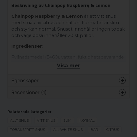
Beskrivning av Chainpop Raspberry & Lemon
Chainpop Raspberry & Lemon
är ett vitt snus
med smak av citrus och hallon. Formatet är slim
och styrkan normal. Snuset innehåller ingen tobak
och varje dosa innehåller 20 st prillor.
Ingredienser:
Fyllnadsmedel (E460), vatten, fuktighetsbevarande
medel (E1520), surhetsreglerande medel (E330,
Visa mer
E500), salt, arom, nikotin, sötningsmedel (E950,
E955).
Egenskaper
Varumärke
Chainpop
Recensioner (1)
Smak
Citrus
Anonym
Format
Slim
Relaterade kategorier
för 2 månader sedan
Styrka
Normal
ALLT SNUS
VITT SNUS
SLIM
NORMAL
Smaken är riktigt bra och håller länge.
Produkttyp
Vitt snus
Men problemet med denna är att den
TOBAKSFRITT SNUS
ALL WHITE SNUS
BÄR
CITRUS
rinner ganska fort och jag gillar inte
Nikotinhalt
8 mg/g