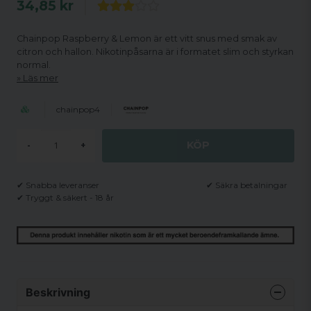
34,85 kr
Chainpop Raspberry & Lemon är ett vitt snus med smak av
citron och hallon. Nikotinpåsarna är i formatet slim och styrkan
normal.
Läs mer
chainpop4
KÖP
-
+
✔ Snabba leveranser
✔ Säkra betalningar
✔ Tryggt & säkert - 18 år
Beskrivning