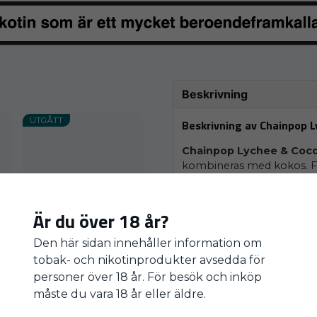
Beskrivning
UTGÅTT
Beskrivning av Chainpop 
Chainpop Lychee & Coc
kombineras med kokos. Fo
Styrka: 5 mg (8,6 mg
Fuktighet: 4/6
Är du över 18 år?
Sötma: 5/6
Den här sidan innehåller information om
Vill du ha vårt nyhet
Varaktighet: Lång
tobak- och nikotinprodukter avsedda för
personer över 18 år. För besök och inköp
måste du vara 18 år eller äldre.
Egenskaper
Ja, tack!