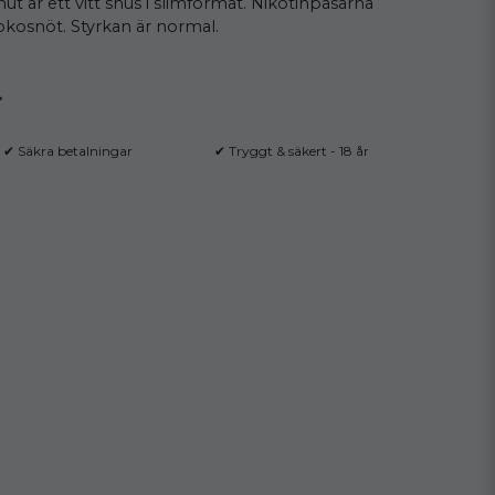
 är ett vitt snus i slimformat. Nikotinpåsarna
okosnöt. Styrkan är normal.
✔ Säkra betalningar
✔ Tryggt & säkert - 18 år