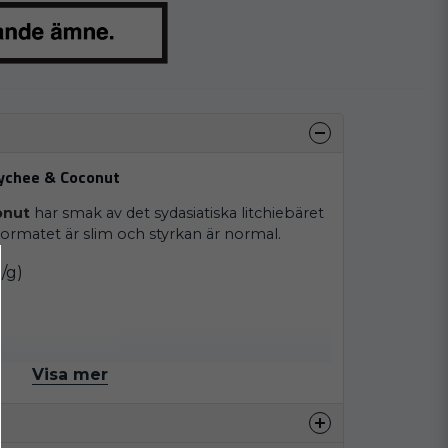
Lychee & Coconut
onut
har smak av det sydasiatiska litchiebäret
rmatet är slim och styrkan är normal.
/g)
sbrev?
Visa mer