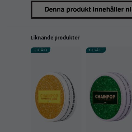
Liknande produkter
UTGÅTT
UTGÅTT