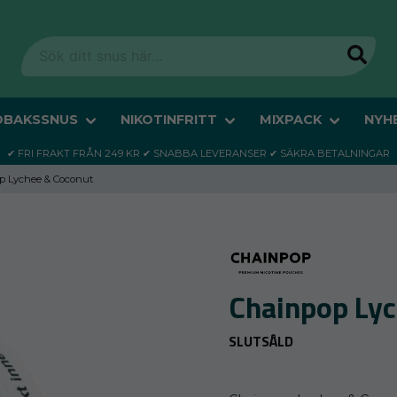
OBAKSSNUS
NIKOTINFRITT
MIXPACK
NYH
✔ FRI FRAKT FRÅN 249 KR ✔ SNABBA LEVERANSER ✔ SÄKRA BETALNINGAR
p Lychee & Coconut
Chainpop Ly
SLUTSÅLD