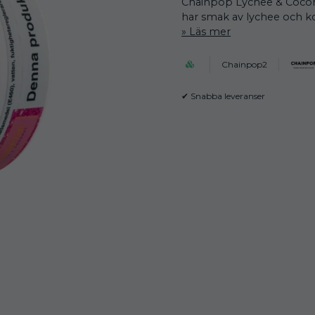
Chainpop Lychee & Coconut
har smak av lychee och k
Läs mer
Chainpop2
✔ Snabba leveranser