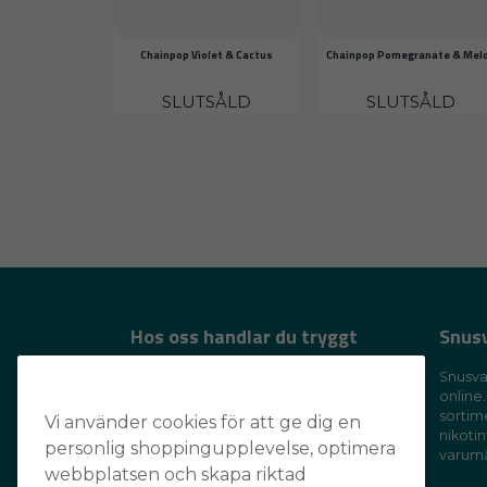
Chainpop Violet & Cactus
Chainpop Pomegranate & Mel
SLUTSÅLD
SLUTSÅLD
Hos oss handlar du tryggt
Snus
Handla tryggt och säkert och få din
Snusva
online.
order levererad snabbt och smidigt
sortim
Vi använder cookies för att ge dig en
av din favoritleverantör!
nikotin
personlig shoppingupplevelse, optimera
varum
webbplatsen och skapa riktad