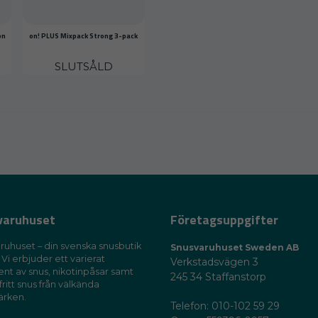
on
on! PLUS Mixpack Strong 3-pack
SLUTSÅLD
varuhuset
Företagsuppgifter
ruhuset – din svenska snusbutik
Snusvaruhuset Sweden AB
 Vi erbjuder ett varierat
Verkstadsvägen 3
ent av snus, nikotinpåsar samt
245 34 Staffanstorp
fritt snus från välkända
ärken.
Telefon: 010-102 59 29