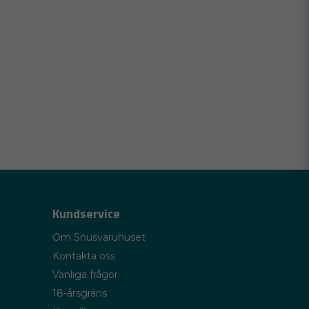
Kundservice
Om Snusvaruhuset
Kontakta oss
Vanliga frågor
18-årsgräns