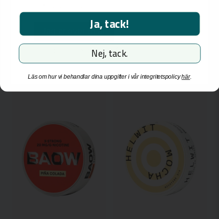
18 år eller äldre.
40,99 kr
40,99 kr
Ja, tack!
Jag är över 18 år
Bevaka
Bevaka
Jag är inte över 18 år
Nej, tack.
KORT DATUM
Läs om hur vi behandlar dina uppgifter i vår integritetspolicy
här
.