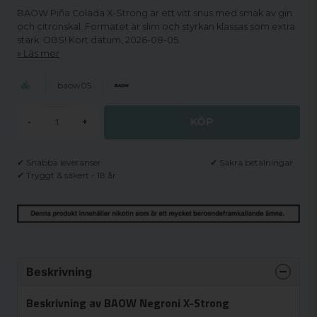
BAOW Piña Colada X-Strong är ett vitt snus med smak av gin
och citronskal. Formatet är slim och styrkan klassas som extra
stark. OBS! Kort datum, 2026-08-05.
Läs mer
baow05
KÖP
-
+
✔ Snabba leveranser
✔ Säkra betalningar
✔ Tryggt & säkert - 18 år
Beskrivning
Beskrivning av BAOW Negroni X-Strong