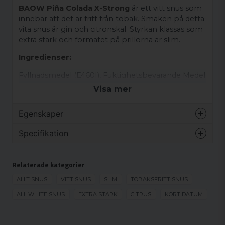
BAOW Piña Colada X-Strong
är ett vitt snus som
innebär att det är fritt från tobak. Smaken på detta
vita snus är gin och citronskal. Styrkan klassas som
extra stark och formatet på prillorna är slim.
Ingredienser:
Fyllnadsmedel (E460I), Fuktighetsbevarande Medel
(E422, E968), Vatten, Aromer, Salt, Nikotin
Visa mer
Polacrilex, Stabiliseringsmedel (E570), Nikotin,
Sötningsmedel (E955).
Egenskaper
Varumärke
BAOW
Specifikation
Smak
Dryck
KORT DATUM
Format
Slim
Relaterade kategorier
KORT DATUM
Styrka
Extra stark
ALLT SNUS
VITT SNUS
SLIM
TOBAKSFRITT SNUS
Produkttyp
Vitt snus
ALL WHITE SNUS
EXTRA STARK
CITRUS
KORT DATUM
Nikotinhalt
20 mg/g
Nikotinhalt/portion
12 mg/portion