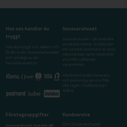
Hos oss handlar du
Snusvaruhuset
tryggt
Snusvaruhuset – din svenska
snusbutik online. Vi erbjuder
Handla tryggt och säkert och
ett varierat sortiment av snus,
få din order levererad snabbt
nikotinpåsar samt nikotinfritt
och smidigt av din
snus från välkända
favoritleverantör!
varumärken.
Alltid med snabb leverans
och personlig service från
vårt lager i Staffanstorp i
Skåne.
Företagsuppgifter
Kundservice
Om Snusvaruhuset
Snusvaruhuset Sweden AB