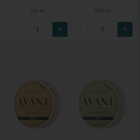
17,95 kr
100 kr
-
+
-
+