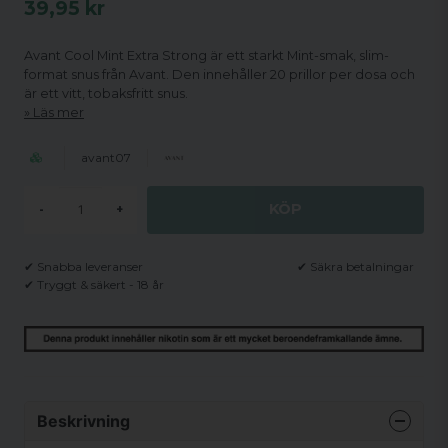
39,95 kr
Avant Cool Mint Extra Strong är ett starkt Mint-smak, slim-
format snus från Avant. Den innehåller 20 prillor per dosa och
är ett vitt, tobaksfritt snus.
Läs mer
avant07
KÖP
-
+
✔ Snabba leveranser
✔ Säkra betalningar
✔ Tryggt & säkert - 18 år
Beskrivning