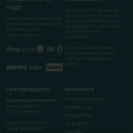
tryggt
Snusvaruhuset – din svenska
snusbutik online. Vi erbjuder
Handla tryggt och säkert och
ett varierat sortiment av snus,
få din order levererad snabbt
nikotinpåsar samt nikotinfritt
och smidigt av din
snus från välkända
favoritleverantör!
varumärken.
Alltid med snabb leverans
och personlig service från
vårt lager i Staffanstorp i
Skåne.
Företagsuppgifter
Kundservice
Om Snusvaruhuset
Snusvaruhuset Sweden AB
Verkstadsvägen 3
Kontakta oss
245 34 Staffanstorp
Vanliga frågor
18-årsgräns
Telefon: 010-102 59 29
Org.nr: 559396-0957
Köpvillkor