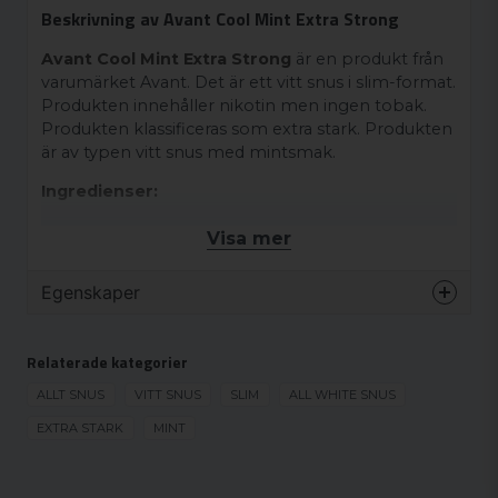
Beskrivning av Avant Cool Mint Extra Strong
Avant Cool Mint Extra Strong
är en produkt från
varumärket Avant. Det är ett vitt snus i slim-format.
Produkten innehåller nikotin men ingen tobak.
Produkten klassificeras som extra stark. Produkten
är av typen vitt snus med mintsmak.
Ingredienser:
Vatten, Fyllnadsmedel (E460), Förtjockningsmedel
Visa mer
(E401), Sötningsmedel (E950), Stabiliseringsmedel
(E415), Surhetsreglerande medel (E501), Växtfibrer,
Egenskaper
Salt, Nikotin, Arom.
Varumärke
Avant
Relaterade kategorier
Smak
Mint
Format
ALLT SNUS
VITT SNUS
SLIM
Slim
ALL WHITE SNUS
Styrka
EXTRA STARK
MINT
Extra stark
Produkttyp
Vitt snus
Nikotinhalt
20 mg/g