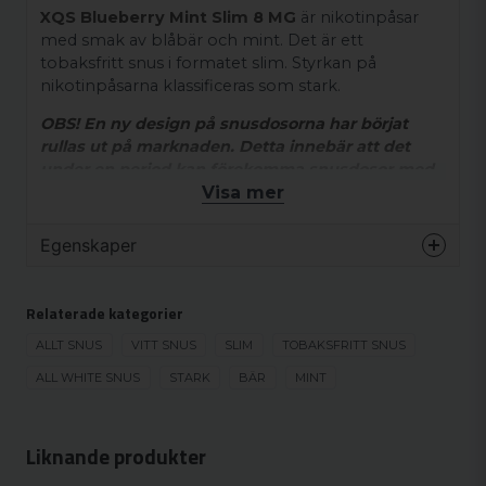
XQS Blueberry Mint Slim 8 MG
är nikotinpåsar
med smak av blåbär och mint. Det är ett
tobaksfritt snus i formatet slim. Styrkan på
nikotinpåsarna klassificeras som stark.
OBS! En ny design på snusdosorna har börjat
rullas ut på marknaden. Detta innebär att det
under en period kan förekomma snusdosor med
Visa mer
både den äldre och den nyare designen.
Ingredienser:
Egenskaper
Fyllnadsmedel (E460), destillerat vatten, nikotin,
Varumärke
XQS
aromer, salt, propylenglykol (E1520),
Relaterade kategorier
Smak
Bär
surhetsreglerande medel (E500), sötningsmedel
(E955).
Format
ALLT SNUS
VITT SNUS
SLIM
Slim
TOBAKSFRITT SNUS
Styrka
ALL WHITE SNUS
STARK
BÄR
Stark
MINT
Produkttyp
Vitt snus
Nikotinhalt
16 mg/g
Liknande produkter
Nikotinhalt/portion
8 mg/portion