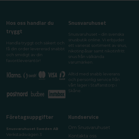
Hos oss handlar du
Snusvaruhuset
tryggt
Snusvaruhuset – din svenska
snusbutik online. Vi erbjuder
Handla tryggt och säkert och
ett varierat sortiment av snus,
få din order levererad snabbt
nikotinpåsar samt nikotinfritt
och smidigt av din
snus från välkända
favoritleverantör!
varumärken.
Alltid med snabb leverans
och personlig service från
vårt lager i Staffanstorp i
Skåne.
Företagsuppgifter
Kundservice
Om Snusvaruhuset
Snusvaruhuset Sweden AB
Verkstadsvägen 3
Kontakta oss