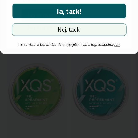
18 år eller äldre.
Ja, tack!
Jag är över 18 år
-
+
-
+
Jag är inte över 18 år
Nej, tack.
NYHET
NYHET
Läs om hur vi behandlar dina uppgifter i vår integritetspolicy
här
.