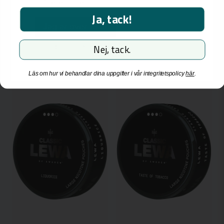
42,85 kr
44,85 kr
18 år eller äldre.
Ja, tack!
Jag är över 18 år
Bevaka
-
+
Jag är inte över 18 år
Nej, tack.
KORT DATUM
Läs om hur vi behandlar dina uppgifter i vår integritetspolicy
här
.