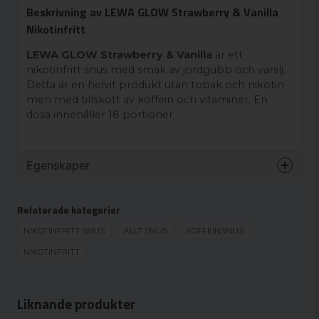
Beskrivning av LEWA GLOW Strawberry & Vanilla
Nikotinfritt
LEWA GLOW Strawberry & Vanilla
är ett
nikotinfritt snus med smak av jordgubb och vanilj.
Detta är en helvit produkt utan tobak och nikotin
men med tillskott av koffein och vitaminer. En
dosa innehåller 18 portioner.
Egenskaper
Varumärke
LEWA Of Sweden
Relaterade kategorier
Smak
Bär
Format
NIKOTINFRITT SNUS
ALLT SNUS
KOFFEINSNUS
Slim
Styrka
NIKOTINFRITT
Nikotinfritt
Produkttyp
Nikotinfritt snus
Nikotinhalt
0 mg/g
Liknande produkter
Nikotinhalt/portion
0 mg/portion