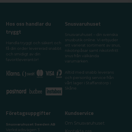
Hos oss handlar du
Snusvaruhuset
tryggt
Snusvaruhuset – din svenska
snusbutik online. Vi erbjuder
Handla tryggt och säkert och
ett varierat sortiment av snus,
få din order levererad snabbt
nikotinpåsar samt nikotinfritt
och smidigt av din
snus från välkända
favoritleverantör!
varumärken.
Alltid med snabb leverans
och personlig service från
vårt lager i Staffanstorp i
Skåne.
Företagsuppgifter
Kundservice
Om Snusvaruhuset
Snusvaruhuset Sweden AB
Verkstadsvägen 3
Kontakta oss