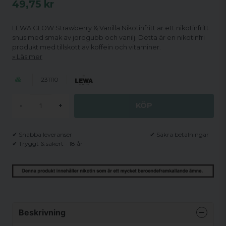
49,75 kr
LEWA GLOW Strawberry & Vanilla Nikotinfritt är ett nikotinfritt
snus med smak av jordgubb och vanilj. Detta är en nikotinfri
produkt med tillskott av koffein och vitaminer.
Läs mer
231110
KÖP
-
+
✔ Snabba leveranser
✔ Säkra betalningar
✔ Tryggt & säkert - 18 år
Beskrivning