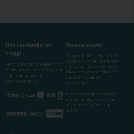
Hos oss handlar du
Snusvaruhuset
tryggt
Snusvaruhuset – din svenska
snusbutik online. Vi erbjuder
Handla tryggt och säkert och
ett varierat sortiment av snus,
få din order levererad snabbt
nikotinpåsar samt nikotinfritt
och smidigt av din
snus från välkända
favoritleverantör!
varumärken.
Alltid med snabb leverans
och personlig service från
vårt lager i Staffanstorp i
Skåne.