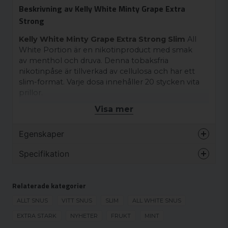
Beskrivning av Kelly White Minty Grape Extra
Strong
Kelly White Minty Grape Extra Strong Slim
All
White Portion är en nikotinproduct med smak
av menthol och druva. Denna tobaksfria
nikotinpåse är tillverkad av cellulosa och har ett
slim-format. Varje dosa innehåller 20 stycken vita
prillor.
Visa mer
Med en nikotinhalt på 10 mg/g erbjuder Kelly
White Minty Grape Extra Strong Slim en extra stark
nikotinstyrka. Varumärket Kelly White tillverkar
Egenskaper
produkter med olika kvaliteter och variationer på
Varumärke
Kelly White
Specifikation
marknaden för vitt snus.
Smak
Frukt
Ingredienser:
NYHET
Format
Slim
Relaterade kategorier
Fyllnadsmedel (E460), vatten, aromer, salt,
NYHET
Styrka
Extra stark
fuktighetsreglerare (E1520), surhetsreglerare (E330,
ALLT SNUS
VITT SNUS
SLIM
ALL WHITE SNUS
E500), nikotin, stabiliseringsmedel (E1201),
Produkttyp
Vitt snus
EXTRA STARK
NYHETER
FRUKT
MINT
sötningsmedel (E955, E950).
Nikotinhalt
16.67 mg/g