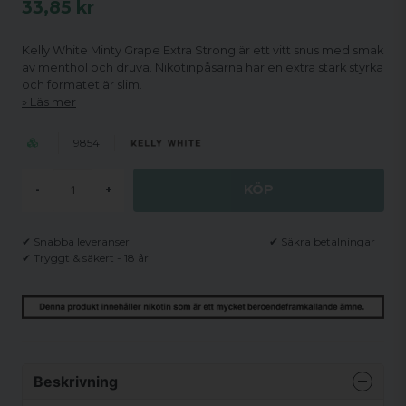
33,85 kr
Kelly White Minty Grape Extra Strong är ett vitt snus med smak
av menthol och druva. Nikotinpåsarna har en extra stark styrka
och formatet är slim.
Läs mer
9854
KÖP
-
+
✔ Snabba leveranser
✔ Säkra betalningar
✔ Tryggt & säkert - 18 år
Beskrivning